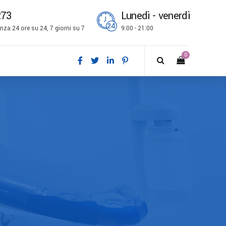
273
Lunedì - venerdì
za 24 ore su 24, 7 giorni su 7
9:00 - 21:00
0
ch
l
is
bokmål