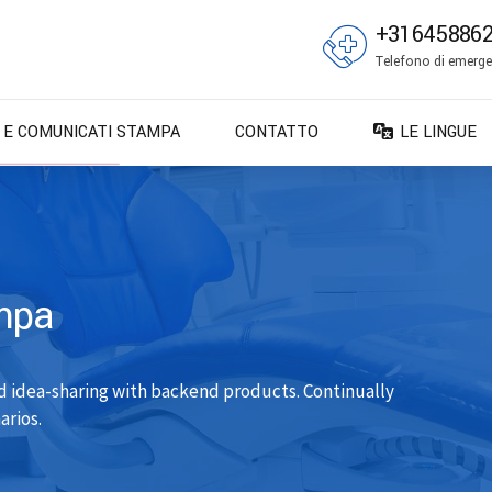
+31645886
Telefono di emergen
E E COMUNICATI STAMPA
CONTATTO
LE LINGUE
DA – Dansk
DE – Deuts
EN – English
ES – Españo
ampa
FR – França
FI – Suomi
d idea-sharing with backend products. Continually
IT – Italiano
arios.
NO – Norsk 