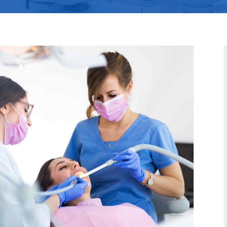
SK – Sloven
SL – Slovenš
中文 (简体)