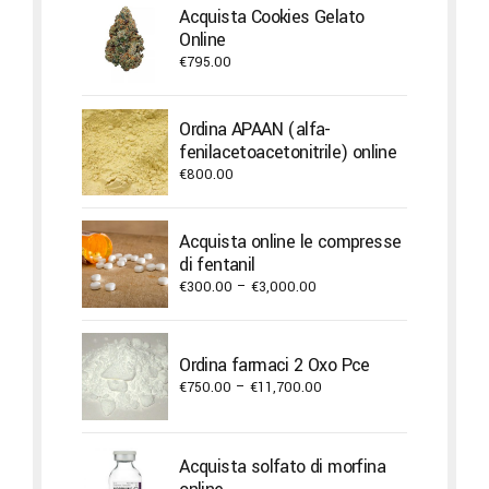
Acquista Cookies Gelato
Online
€
795.00
Ordina APAAN (alfa-
fenilacetoacetonitrile) online
€
800.00
Acquista online le compresse
di fentanil
Price
€
300.00
–
€
3,000.00
range:
€300.00
through
Ordina farmaci 2 Oxo Pce
€3,000.00
Price
€
750.00
–
€
11,700.00
range:
€750.00
through
Acquista solfato di morfina
€11,700.00