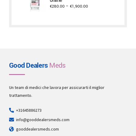
online
Price
€
280.00
–
€
1,900.00
range:
€280.00
through
€1,900.00
Good Dealers
Meds
Un team di medici che lavora per assicurarti il miglior
trattamento.
+31645886273
info@gooddealersmeds.com
gooddealersmeds.com