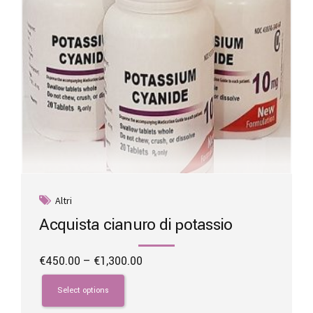
the
product
page
Altri
Acquista cianuro di potassio
Price
€
450.00
–
€
1,300.00
range:
This
€450.00
product
Select options
through
has