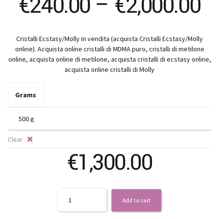
Pr
€
240.00
–
€
2,000.00
ra
Cristalli Ecstasy/Molly in vendita (acquista Cristalli Ecstasy/Molly
€
online). Acquista online cristalli di MDMA puro, cristalli di metilone
online, acquista online di metilone, acquista cristalli di ecstasy online,
t
acquista online cristalli di Molly
€
Grams
Clear
€
1,300.00
Quantity
Add to cart