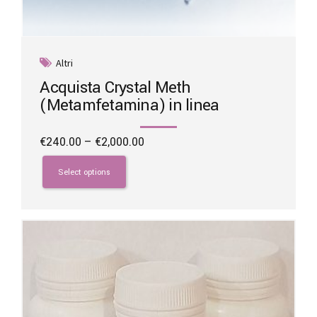
Altri
Acquista Crystal Meth
(Metamfetamina) in linea
Price
€
240.00
–
€
2,000.00
range:
This
€240.00
product
Select options
through
has
€2,000.00
multiple
variants.
The
options
may
be
chosen
on