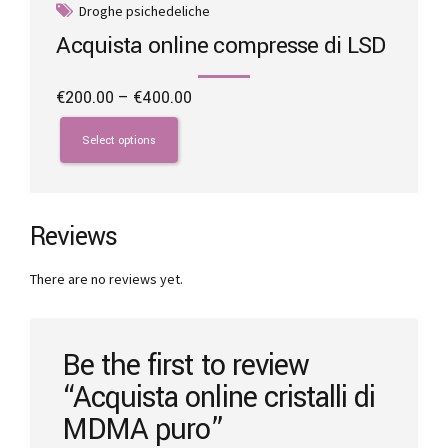
Droghe psichedeliche
Acquista online compresse di LSD
Price
€
200.00
–
€
400.00
range:
This
€200.00
product
Select options
through
has
€400.00
multiple
variants.
The
Reviews
options
may
There are no reviews yet.
be
chosen
on
the
Be the first to review
product
“Acquista online cristalli di
page
MDMA puro”