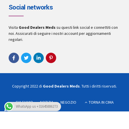
Social networks
Visita
Good Dealers Meds
su questi link social e connettiti con
noi. Assicurati di seguire i nostri account per aggiornamenti
regolari.
Copyright 2022 di
Good Dealers Meds
. Tutti i diritti riservati.
CHI SIAMO
NOTIZIA
NEGOZIO
TORNA IN CIMA
WhatsApp us +31645886273