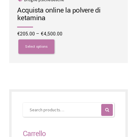
Acquista online la polvere di
ketamina
Price
€
205.00
–
€
4,500.00
range:
This
€205.00
product
Select options
through
has
€4,500.00
multiple
variants.
The
options
may
be
chosen
on
the
product
page
Carrello