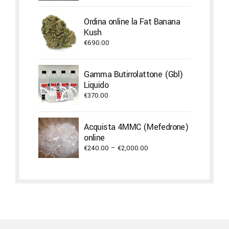
range:
€205.00
Ordina online la Fat Banana
through
Kush
€4,500.00
€
690.00
Gamma Butirrolattone (Gbl)
Liquido
€
370.00
Acquista 4MMC (Mefedrone)
online
Price
€
240.00
–
€
2,000.00
range:
€240.00
through
€2,000.00