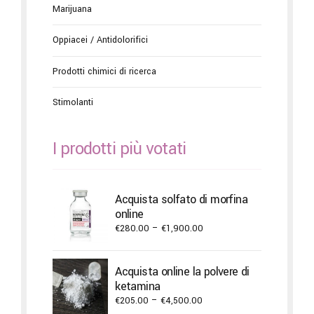
Marijuana
Oppiacei / Antidolorifici
Prodotti chimici di ricerca
Stimolanti
I prodotti più votati
Acquista solfato di morfina
online
Price
€
280.00
–
€
1,900.00
range:
€280.00
Acquista online la polvere di
through
ketamina
€1,900.00
Price
€
205.00
–
€
4,500.00