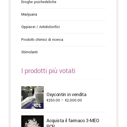
Droghe psichedeliche
Marijuana
Oppiacei / Antidolorifici
Prodotti chimici di ricerca
Stimolanti
I prodotti più votati
Oxycontin in vendita
Price
€
250.00
–
€
2,000.00
range:
€250.00
through
Acquista il farmaco 3-MEO
€2,000.00
PCP