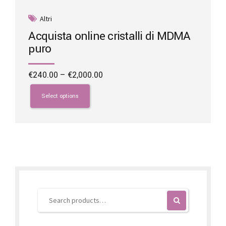
Altri
Acquista online cristalli di MDMA
puro
Price
€
240.00
–
€
2,000.00
range:
This
€240.00
product
Select options
through
has
€2,000.00
multiple
variants.
The
options
may
be
chosen
on
the
product
page