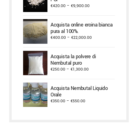
Price
€
420.00
–
€
9,900.00
range:
€420.00
Acquista online eroina bianca
through
pura al 100%.
€9,900.00
Price
€
400.00
–
€
22,000.00
range:
€400.00
Acquista la polvere di
through
Nembutal puro
€22,000.00
Price
€
250.00
–
€
1,300.00
range:
€250.00
Acquista Nembutal Liquido
through
Orale
€1,300.00
Price
€
350.00
–
€
550.00
range:
€350.00
through
€550.00