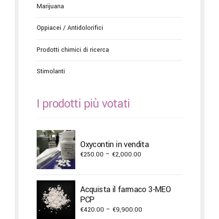
Marijuana
Oppiacei / Antidolorifici
Prodotti chimici di ricerca
Stimolanti
I prodotti più votati
Oxycontin in vendita
Price
€
250.00
–
€
2,000.00
range:
€250.00
through
Acquista il farmaco 3-MEO
€2,000.00
PCP
Price
€
420.00
–
€
9,900.00