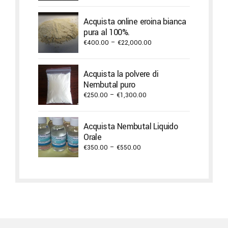
range:
€420.00
Acquista online eroina bianca
through
pura al 100%.
€9,900.00
Price
€
400.00
–
€
22,000.00
range:
€400.00
Acquista la polvere di
through
Nembutal puro
€22,000.00
Price
€
250.00
–
€
1,300.00
range:
€250.00
Acquista Nembutal Liquido
through
Orale
€1,300.00
Price
€
350.00
–
€
550.00
range:
€350.00
through
€550.00