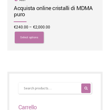
Acquista online cristalli di MDMA
puro
Price
€
240.00
–
€
2,000.00
range:
This
€240.00
product
Select options
through
has
€2,000.00
multiple
variants.
The
options
may
be
chosen
on
the
product
page
Carrello