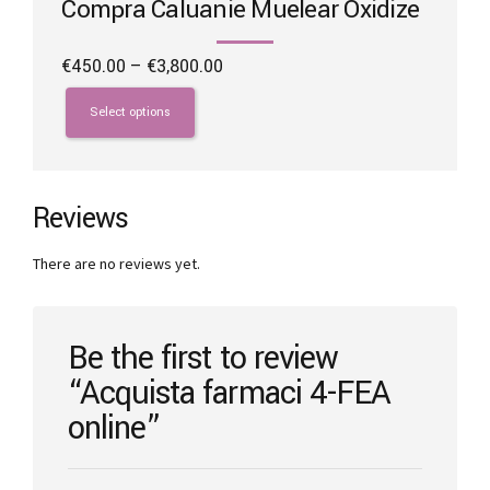
Compra Caluanie Muelear Oxidize
Price
€
450.00
–
€
3,800.00
range:
This
€450.00
product
Select options
through
has
€3,800.00
multiple
variants.
The
Reviews
options
may
There are no reviews yet.
be
chosen
on
the
Be the first to review
product
“Acquista farmaci 4-FEA
page
online”