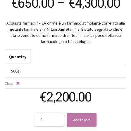
Pr
€
650.00
–
€
4,300.00
ra
Acquista farmaci 4-FEA online è un farmaco stimolante correlato alla
€
metanfetamina e alla 4-fluoroanfetamina. È stato segnalato che è
stato venduto come farmaco di sintesi, ma si sa poco della sua
t
farmacologia o tossicologia.
€
Quantity
Clear
€
2,200.00
Quantity
Add to cart