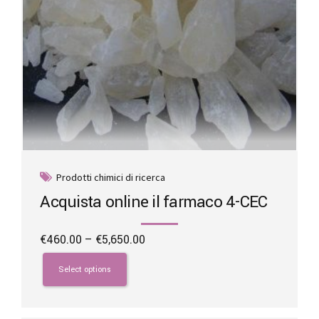
page
Prodotti chimici di ricerca
Acquista online il farmaco 4-CEC
Price
€
460.00
–
€
5,650.00
range:
This
€460.00
product
Select options
through
has
€5,650.00
multiple
variants.