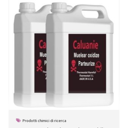
The
options
may
be
chosen
on
the
product
page
Prodotti chimici di ricerca