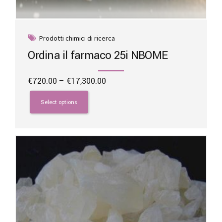
Prodotti chimici di ricerca
Ordina il farmaco 25i NBOME
Price
€
720.00
–
€
17,300.00
range:
This
€720.00
product
Select options
through
has
€17,300.00
multiple
variants.
The
options
may
be
chosen
on
the
product