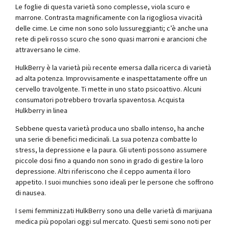
Le foglie di questa varietà sono complesse, viola scuro e
marrone. Contrasta magnificamente con la rigogliosa vivacità
delle cime. Le cime non sono solo lussureggianti; c’è anche una
rete di peli rosso scuro che sono quasi marroni e arancioni che
attraversano le cime.
HulkBerry è la varietà più recente emersa dalla ricerca di varietà
ad alta potenza. Improvvisamente e inaspettatamente offre un
cervello travolgente. Ti mette in uno stato psicoattivo. Alcuni
consumatori potrebbero trovarla spaventosa. Acquista
Hulkberry in linea
Sebbene questa varietà produca uno sballo intenso, ha anche
una serie di benefici medicinali. La sua potenza combatte lo
stress, la depressione e la paura. Gli utenti possono assumere
piccole dosi fino a quando non sono in grado di gestire la loro
depressione. Altri riferiscono che il ceppo aumenta il loro
appetito. I suoi munchies sono ideali per le persone che soffrono
di nausea.
I semi femminizzati HulkBerry sono una delle varietà di marijuana
medica più popolari oggi sul mercato. Questi semi sono noti per