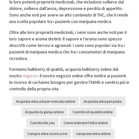
le loro potenti proprietà medicinali, che includono sollievo dal
dolore, sollievo dall’ansia, depressione e perdita di appetito.
Sono anche noti per avere un alto contenuto di THC, che li rende
una scelta popolare tra i pazienti con marijuana medica.
Oltre alle loro proprietà medicinali, i semi sono anche noti per il
loro sapore e aroma distinti. Il sapore e l’aroma sono spesso
descritti come terrosi e agrumati. I semi sono popolari sia tra i
pazienti di marijuana medica che tra i consumatori di marijuana
ricreativa.
Forniamo hulkberry di qualità, acquista hulkberry online dal
nostro
negozio
. Il nostro negozio online offre inoltre ai pazienti
le risorse di cui hanno bisogno per gestire l’ADHD e sentirsi più in
controllo della propria vita.
Acquista erba a buon mercato online
Acquista erba per posta
Acquista la ganja online
Cannbis di qualità online
Cannbis for you
Come ordinare l'erba online
Compra erba vicino a me
comprare erba online