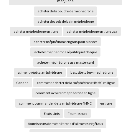
marijuana
acheter de la poudre de méphédrone
acheter des sels de bain méphédrone
acheter méphédrone en ligne
acheter méphédrone en ligne usa
acheter méphédrone engrais pour plantes
acheter méphédrone république tchèque
acheter méphédrone usa mastercard
aliment végétal méphédrone
best site to buy mephedrone
Canada
comment acheter de la méphédrone 4MMC en ligne
comment acheter méphédrone en ligne
comment commander de la méphédrone 4MMC
en ligne
Etats-Unis
Fournisseurs
fournisseurs de méphédrone d'aliments végétaux