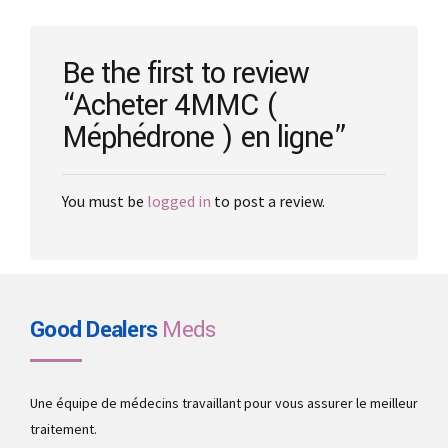
chosen
on
the
Be the first to review
product
“Acheter 4MMC (
page
Méphédrone ) en ligne”
You must be
logged in
to post a review.
Good Dealers
Meds
Une équipe de médecins travaillant pour vous assurer le meilleur
traitement.