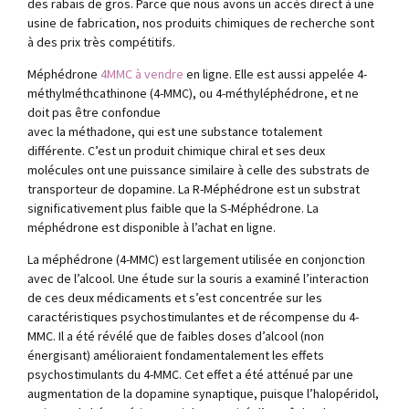
des rabais de gros. Parce que nous avons un accès direct à une
usine de fabrication, nos produits chimiques de recherche sont
à des prix très compétitifs.
Méphédrone
4MMC à vendre
en ligne. Elle est aussi appelée 4-
méthylméthcathinone (4-MMC), ou 4-méthyléphédrone, et ne
doit pas être confondue
avec la méthadone, qui est une substance totalement
différente. C’est un produit chimique chiral et ses deux
molécules ont une puissance similaire à celle des substrats de
transporteur de dopamine. La R-Méphédrone est un substrat
significativement plus faible que la S-Méphédrone. La
méphédrone est disponible à l’achat en ligne.
La méphédrone (4-MMC) est largement utilisée en conjonction
avec de l’alcool. Une étude sur la souris a examiné l’interaction
de ces deux médicaments et s’est concentrée sur les
caractéristiques psychostimulantes et de récompense du 4-
MMC. Il a été révélé que de faibles doses d’alcool (non
énergisant) amélioraient fondamentalement les effets
psychostimulants du 4-MMC. Cet effet a été atténué par une
augmentation de la dopamine synaptique, puisque l’halopéridol,