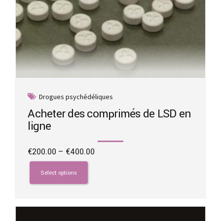
Drogues psychédéliques
Acheter des comprimés de LSD en
ligne
Price
€
200.00
–
€
400.00
range:
This
€200.00
product
Select options
through
has
€400.00
multiple
variants.
The