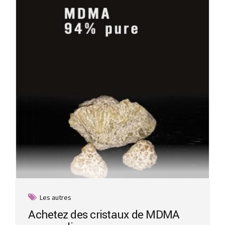
options
may
be
chosen
on
the
product
page
Les autres
Achetez des cristaux de MDMA