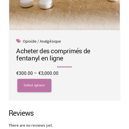
Opioïde / Analgésique
Acheter des comprimés de
fentanyl en ligne
Price
€
300.00
–
€
3,000.00
range:
This
€300.00
product
Select options
through
has
€3,000.00
multiple
variants.
The
Reviews
options
may
There are no reviews yet.
be