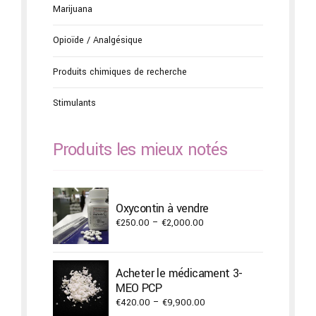
Marijuana
Opioïde / Analgésique
Produits chimiques de recherche
Stimulants
Produits les mieux notés
Oxycontin à vendre
Price
€
250.00
–
€
2,000.00
range:
€250.00
through
Acheter le médicament 3-
€2,000.00
MEO PCP
Price
€
420.00
–
€
9,900.00