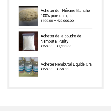
range:
€420.00
Acheter de l'Héroïne Blanche
through
100% pure en ligne
€9,900.00
Price
€
400.00
–
€
22,000.00
range:
€400.00
Acheter de la poudre de
through
Nembutal Purity
€22,000.00
Price
€
250.00
–
€
1,300.00
range:
€250.00
through
Acheter Nembutal Liquide Oral
€1,300.00
Price
€
350.00
–
€
550.00
range:
€350.00
through
€550.00