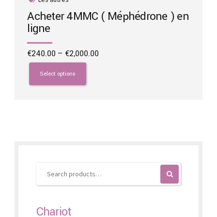
Acheter 4MMC ( Méphédrone ) en
ligne
Price
€
240.00
–
€
2,000.00
range:
This
€240.00
product
Select options
through
has
€2,000.00
multiple
variants.
The
options
may
be
chosen
on
the
product
page
Chariot