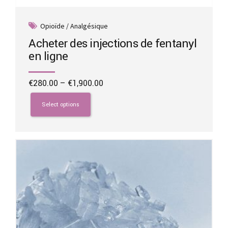
Opioïde / Analgésique
Acheter des injections de fentanyl
en ligne
Price
€
280.00
–
€
1,900.00
range:
This
€280.00
product
Select options
through
has
€1,900.00
multiple
variants.
The
options
may
be
chosen
on
the
product