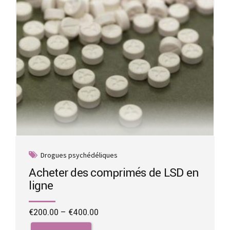
the
product
page
Drogues psychédéliques
Acheter des comprimés de LSD en
ligne
Price
€
200.00
–
€
400.00
range:
This