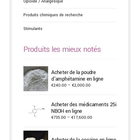
Opioïde / Analgésique
Produits chimiques de recherche
Stimulants
Produits les mieux notés
Acheter de la poudre
d'amphétamine en ligne
Price
€
240.00
–
€
2,000.00
range:
€240.00
Acheter des médicaments 25i
through
NBOH en ligne
€2,000.00
Price
€
735.00
–
€
17,600.00
range:
€735.00
through
Acheter de la cocaïne en ligne