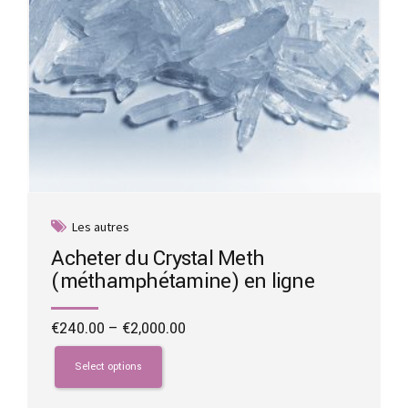
page
Les autres
Acheter du Crystal Meth
(méthamphétamine) en ligne
Price
€
240.00
–
€
2,000.00
range:
This
€240.00
product
Select options
through
has
€2,000.00
multiple