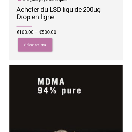
Acheter du LSD liquide 200ug
Drop en ligne
Price
€
100.00
–
€
500.00
range:
This
€100.00
product
Select options
through
has
€500.00
multiple
variants.
The
options
may
be
chosen
on
the
product
page