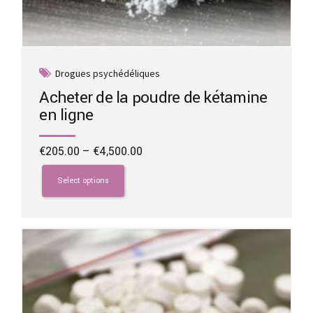
Drogues psychédéliques
Acheter de la poudre de kétamine
en ligne
Price
€
205.00
–
€
4,500.00
range:
This
€205.00
product
Select options
through
has
€4,500.00
multiple
variants.
The
options
may
be
chosen
on