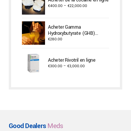
€17,600.00
Price
€
400.00
–
€
22,000.00
range:
€400.00
through
Acheter Gamma
€22,000.00
Hydroxybutyrate (GHB)
Liquide
€
280.00
Acheter Rivotril en ligne
Price
€
300.00
–
€
3,000.00
range:
€300.00
through
€3,000.00
Good Dealers
Meds