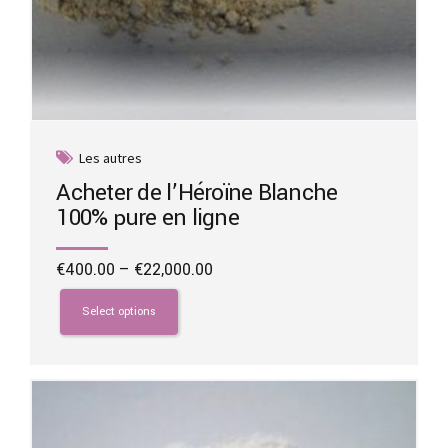
Les autres
Acheter de l’Héroïne Blanche
100% pure en ligne
Price
€
400.00
–
€
22,000.00
range:
This
€400.00
product
Select options
through
has
€22,000.00
multiple
variants.
The
options
may