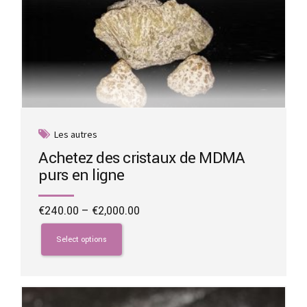
Les autres
Achetez des cristaux de MDMA
purs en ligne
Price
€
240.00
–
€
2,000.00
range:
This
€240.00
product
Select options
through
has
€2,000.00
multiple
variants.
The