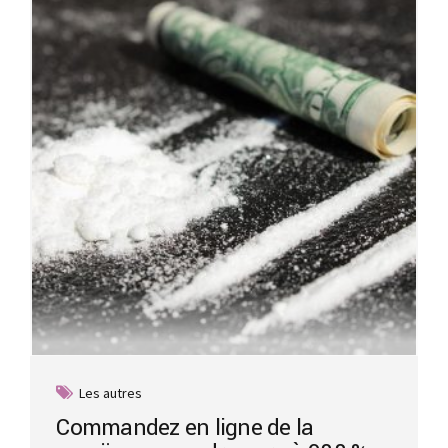
options
may
be
chosen
on
the
product
page
Les autres
Commandez en ligne de la