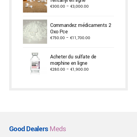
fentanyl en ligne
Price
€
300.00
–
€
3,000.00
range:
€300.00
Commandez médicaments 2
through
Oxo Pce
€3,000.00
Price
€
750.00
–
€
11,700.00
range:
€750.00
Acheter du sulfate de
through
morphine en ligne
€11,700.00
Price
€
280.00
–
€
1,900.00
range:
€280.00
through
€1,900.00
Good Dealers
Meds