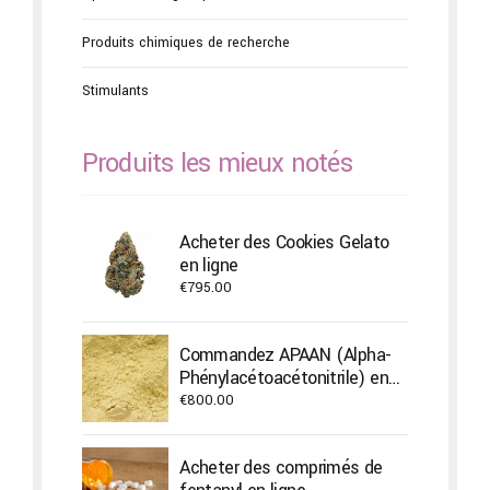
Produits chimiques de recherche
Stimulants
Produits les mieux notés
Acheter des Cookies Gelato
en ligne
€
795.00
Commandez APAAN (Alpha-
Phénylacétoacétonitrile) en
ligne
€
800.00
Acheter des comprimés de