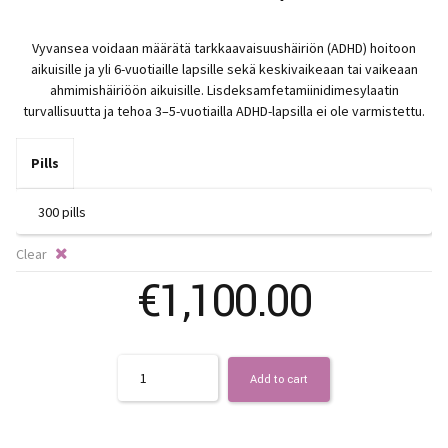
ra
Vyvansea voidaan määrätä tarkkaavaisuushäiriön (ADHD) hoitoon
€
aikuisille ja yli 6-vuotiaille lapsille sekä keskivaikeaan tai vaikeaan
ahmimishäiriöön aikuisille. Lisdeksamfetamiinidimesylaatin
t
turvallisuutta ja tehoa 3–5-vuotiailla ADHD-lapsilla ei ole varmistettu.
€3
Pills
Clear
€
1,100.00
Quantity
Add to cart