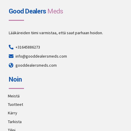
Good Dealers
Meds
Lääkäreiden tiimi varmistaa, että saat parhaan hoidon.
+31645886273
info@gooddealersmeds.com
gooddealersmeds.com
Noin
Meistä
Tuotteet
Kärry
Tarkista
Tilini