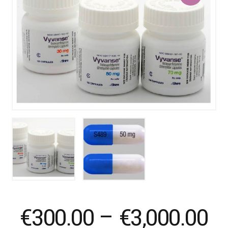
Pr
€
300.00
–
€
3,000.00