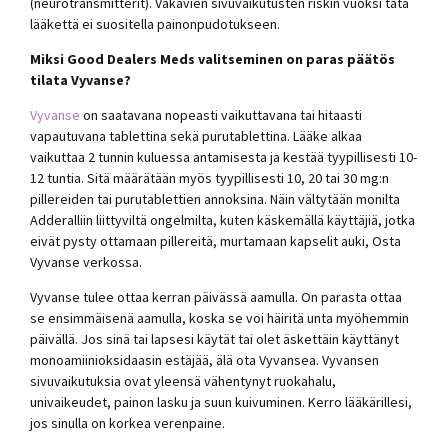
(neurotransmitterit). Vakavien sivuvaikutusten riskin vuoksi tätä
lääkettä ei suositella painonpudotukseen.
Miksi Good Dealers Meds valitseminen on paras päätös
tilata Vyvanse?
Vyvanse
on saatavana nopeasti vaikuttavana tai hitaasti
vapautuvana tablettina sekä purutablettina. Lääke alkaa
vaikuttaa 2 tunnin kuluessa antamisesta ja kestää tyypillisesti 10-
12 tuntia. Sitä määrätään myös tyypillisesti 10, 20 tai 30 mg:n
pillereiden tai purutablettien annoksina. Näin vältytään monilta
Adderalliin liittyviltä ongelmilta, kuten käskemällä käyttäjiä, jotka
eivät pysty ottamaan pillereitä, murtamaan kapselit auki, Osta
Vyvanse verkossa.
Vyvanse tulee ottaa kerran päivässä aamulla. On parasta ottaa
se ensimmäisenä aamulla, koska se voi häiritä unta myöhemmin
päivällä. Jos sinä tai lapsesi käytät tai olet äskettäin käyttänyt
monoamiinioksidaasin estäjää, älä ota Vyvansea. Vyvansen
sivuvaikutuksia ovat yleensä vähentynyt ruokahalu,
univaikeudet, painon lasku ja suun kuivuminen. Kerro lääkärillesi,
jos sinulla on korkea verenpaine.