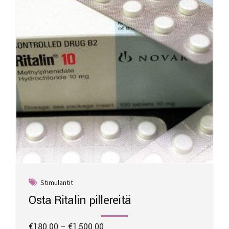
be
chosen
on
the
product
page
Stimulantit
Osta Ritalin pillereitä
Price
€
180.00
–
€
1,500.00