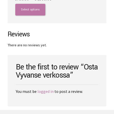
range:
This
€180.00
product
Select options
through
has
€1,500.00
multiple
variants.
The
Reviews
options
may
There are no reviews yet.
be
chosen
on
the
Be the first to review “Osta
product
Vyvanse verkossa”
page
You must be
logged in
to post a review.