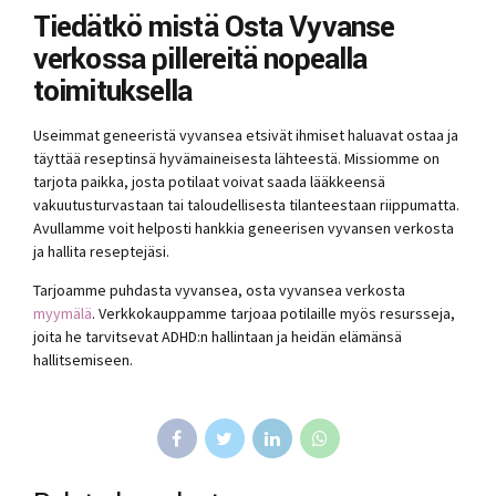
Tiedätkö mistä Osta Vyvanse
verkossa pillereitä nopealla
toimituksella
Useimmat geneeristä vyvansea etsivät ihmiset haluavat ostaa ja
täyttää reseptinsä hyvämaineisesta lähteestä. Missiomme on
tarjota paikka, josta potilaat voivat saada lääkkeensä
vakuutusturvastaan ​​tai taloudellisesta tilanteestaan ​​riippumatta.
Avullamme voit helposti hankkia geneerisen vyvansen verkosta
ja hallita reseptejäsi.
Tarjoamme puhdasta vyvansea, osta vyvansea verkosta
myymälä
. Verkkokauppamme tarjoaa potilaille myös resursseja,
joita he tarvitsevat ADHD:n hallintaan ja heidän elämänsä
hallitsemiseen.