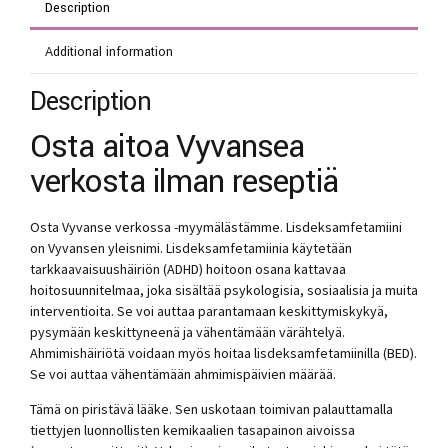
Description
Additional information
Description
Osta aitoa Vyvansea
verkosta ilman reseptiä
Osta Vyvanse verkossa -myymälästämme. Lisdeksamfetamiini
on Vyvansen yleisnimi. Lisdeksamfetamiinia käytetään
tarkkaavaisuushäiriön (ADHD) hoitoon osana kattavaa
hoitosuunnitelmaa, joka sisältää psykologisia, sosiaalisia ja muita
interventioita. Se voi auttaa parantamaan keskittymiskykyä,
pysymään keskittyneenä ja vähentämään värähtelyä.
Ahmimishäiriötä voidaan myös hoitaa lisdeksamfetamiinilla (BED).
Se voi auttaa vähentämään ahmimispäivien määrää.
Tämä on piristävä lääke. Sen uskotaan toimivan palauttamalla
tiettyjen luonnollisten kemikaalien tasapainon aivoissa