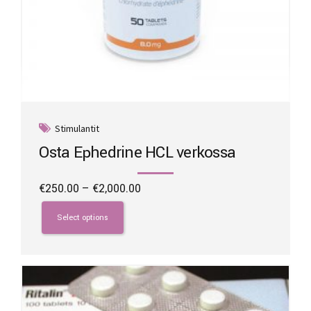
Stimulantit
Osta Ephedrine HCL verkossa
Price
€
250.00
–
€
2,000.00
range:
This
€250.00
product
Select options
through
has
€2,000.00
multiple
variants.
The
options
may