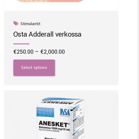
Stimulantit
Osta Adderall verkossa
Price
€
250.00
–
€
2,000.00
range:
This
€250.00
product
Select options
through
has
€2,000.00
multiple
variants.
The
options
may
be
chosen
on