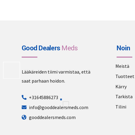
options
may
be
chosen
on
the
Good Dealers
Meds
Noin
product
page
Meistä
Lääkäreiden tiimi varmistaa, että
Tuotteet
saat parhaan hoidon.
Kärry
Tarkista
+31645886273
Tilini
info@gooddealersmeds.com
gooddealersmeds.com