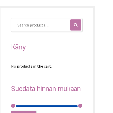
K – Slovenčina
L – Slovenščina
文 (简体)
Kärry
No products in the cart.
Suodata hinnan mukaan