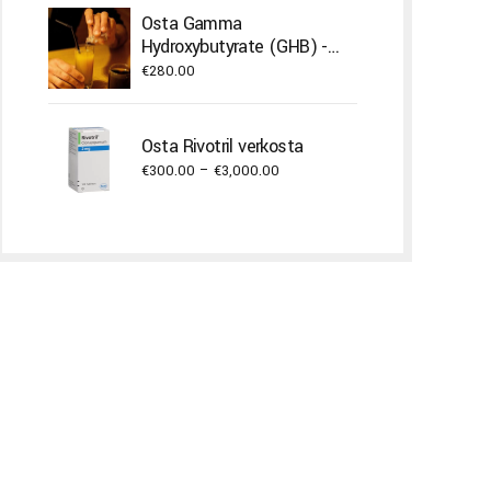
€400.00
Osta Gamma
through
Hydroxybutyrate (GHB) -
€22,000.00
neste
€
280.00
Osta Rivotril verkosta
Price
€
300.00
–
€
3,000.00
range:
€300.00
through
€3,000.00