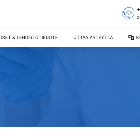
2
TISET & LEHDISTÖTIEDOTE
OTTAA YHTEYTTÄ
K
D
D
E
E
F
F
IT
N