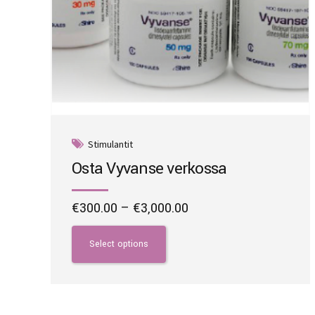
Stimulantit
Osta Vyvanse verkossa
Price
€
300.00
–
€
3,000.00
range:
This
€300.00
product
Select options
through
has
€3,000.00
multiple
variants.
The