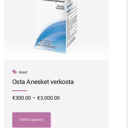
the
product
page
muut
Osta Anesket verkosta
Price
€
300.00
–
€
3,000.00
range:
This
€300.00
product
through
has
Select options
€3,000.00
multiple