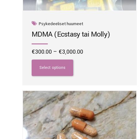
Psykedeeliset huumeet
MDMA (Ecstasy tai Molly)
Price
€
300.00
–
€
3,000.00
range:
This
€300.00
product
Select options
through
has
€3,000.00
multiple
variants.
The
options
may
be
chosen
on