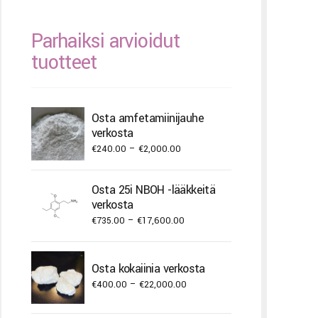
Parhaiksi arvioidut
tuotteet
Osta amfetamiinijauhe
verkosta
Price
€
240.00
–
€
2,000.00
range:
€240.00
Osta 25i NBOH -lääkkeitä
through
verkosta
€2,000.00
Price
€
735.00
–
€
17,600.00
range:
€735.00
Osta kokaiinia verkosta
through
Price
€
400.00
–
€
22,000.00
€17,600.00
range: