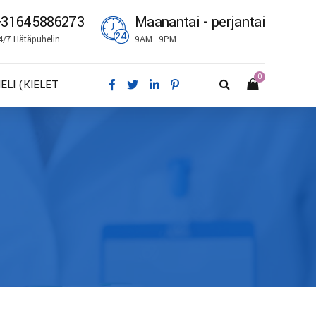
+31645886273
Maanantai - perjantai
4/7 Hätäpuhelin
9AM - 9PM
0
IELI (KIELET
A – Dansk
E – Deutsch
N – English
S – Español
R – Français
I – Suomi
 – Italiano
O – Norsk bokmål