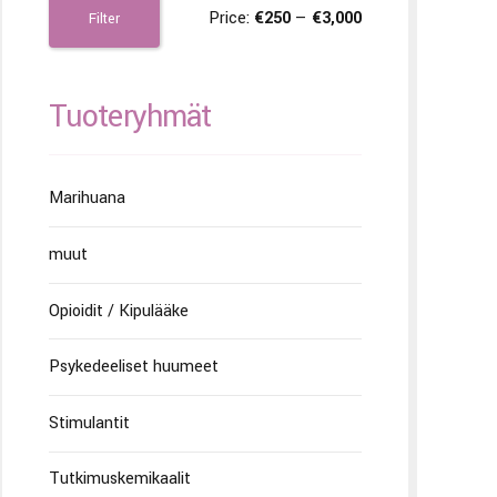
Price:
€250
—
€3,000
Filter
Tuoteryhmät
Marihuana
muut
Opioidit / Kipulääke
Psykedeeliset huumeet
Stimulantit
Tutkimuskemikaalit