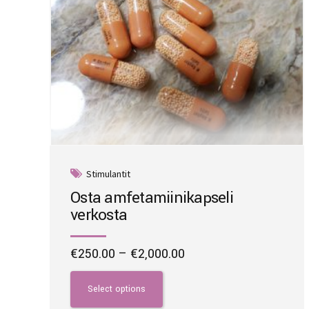
the
product
page
Stimulantit
Osta amfetamiinikapseli
verkosta
Price
€
250.00
–
€
2,000.00
range:
This
€250.00
product
Select options
through
has