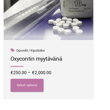
page
Opioidit / Kipulääke
Oxycontin myytävänä
Price
€
250.00
–
€
2,000.00
range:
This
€250.00
product
Select options
through
has
€2,000.00
multiple
variants.
The