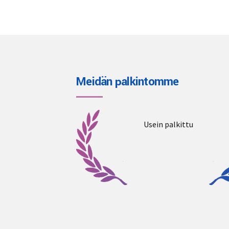
options
may
be
chosen
on
the
Meidän palkintomme
product
page
Usein palkittu