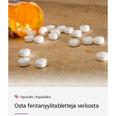
may
be
chosen
on
the
product
page
Opioidit / Kipulääke
Osta fentanyylitabletteja verkosta