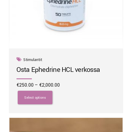
Stimulantit
Osta Ephedrine HCL verkossa
Price
€
250.00
–
€
2,000.00
range:
This
€250.00
product
Select options
through
has
€2,000.00
multiple
variants.
The
options