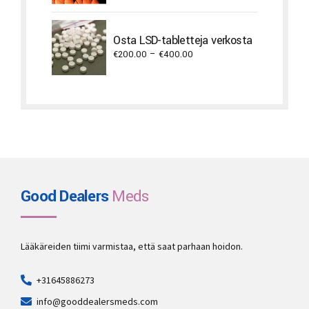
range:
€300.00
through
Osta LSD-tabletteja verkosta
€1,400.00
Price
€
200.00
–
€
400.00
range:
€200.00
through
€400.00
Good Dealers
Meds
Lääkäreiden tiimi varmistaa, että saat parhaan hoidon.
+31645886273
info@gooddealersmeds.com