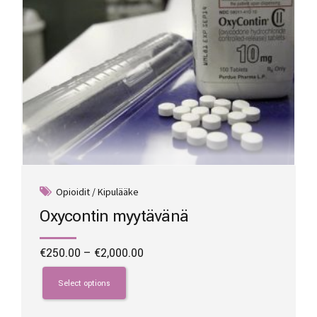
product
page
Opioidit / Kipulääke
Oxycontin myytävänä
Price
€
250.00
–
€
2,000.00
range:
This
€250.00
product
Select options
through
has
€2,000.00
multiple