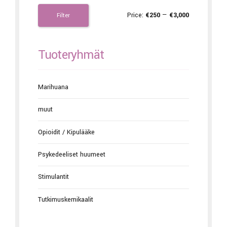
Price:
€250
—
€3,000
Filter
Tuoteryhmät
Marihuana
muut
Opioidit / Kipulääke
Psykedeeliset huumeet
Stimulantit
Tutkimuskemikaalit