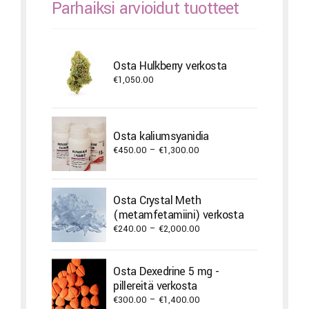
Parhaiksi arvioidut tuotteet
Osta Hulkberry verkosta
€
1,050.00
Osta kaliumsyanidia
Price
€
450.00
–
€
1,300.00
range:
€450.00
through
Osta Crystal Meth
€1,300.00
(metamfetamiini) verkosta
Price
€
240.00
–
€
2,000.00
range:
€240.00
Osta Dexedrine 5 mg -
through
pillereitä verkosta
€2,000.00
Price
€
300.00
–
€
1,400.00