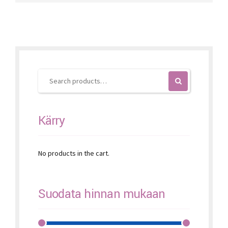
variants.
The
options
may
be
chosen
on
the
product
page
Kärry
No products in the cart.
Suodata hinnan mukaan