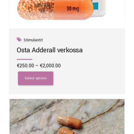
Stimulantit
Osta Adderall verkossa
Price
€
250.00
–
€
2,000.00
range:
This
€250.00
product
Select options
through
has
€2,000.00
multiple
variants.
The
options
may
be
chosen