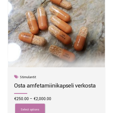
on
the
product
page
Stimulantit
Osta amfetamiinikapseli verkosta
Price
€
250.00
–
€
2,000.00
range:
This
€250.00
product
Select options