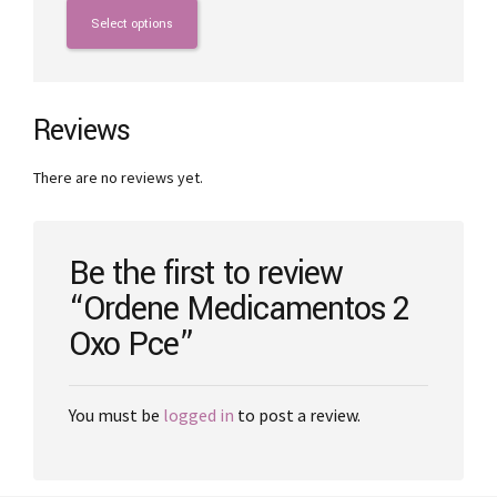
€500.00
product
Select options
through
has
€2,000.00
multiple
variants.
The
Reviews
options
may
There are no reviews yet.
be
chosen
on
the
Be the first to review
product
“Ordene Medicamentos 2
page
Oxo Pce”
You must be
logged in
to post a review.