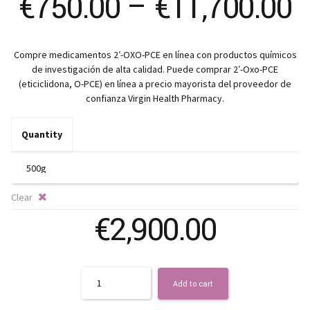
P
€
750.00
–
€
11,700.00
r
Compre medicamentos 2′-OXO-PCE en línea con productos químicos
€
de investigación de alta calidad. Puede comprar 2′-Oxo-PCE
(eticiclidona, O-PCE) en línea a precio mayorista del proveedor de
t
confianza Virgin Health Pharmacy.
€
Quantity
Clear
€
2,900.00
Quantity
Add to cart