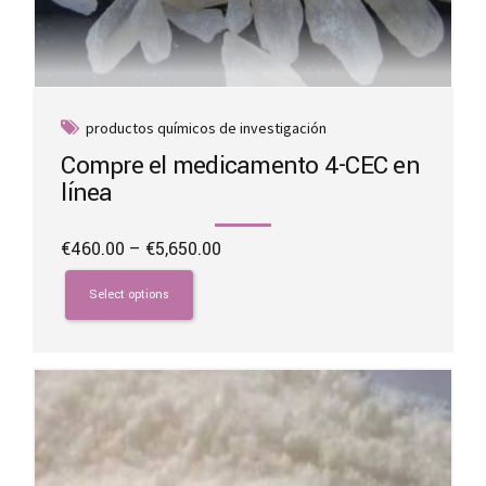
productos químicos de investigación
Compre el medicamento 4-CEC en
línea
Price
€
460.00
–
€
5,650.00
range:
This
€460.00
product
Select options
through
has
€5,650.00
multiple
variants.
The
options
may
be
chosen