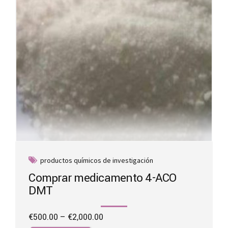
on
the
product
page
productos químicos de investigación
Comprar medicamento 4-ACO
DMT
Price
€
500.00
–
€
2,000.00
range:
This