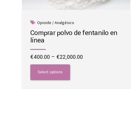
Opioide / Analgésico
Comprar polvo de fentanilo en
línea
Price
€
400.00
–
€
22,000.00
range:
This
€400.00
product
Select options
through
has
€22,000.00
multiple
variants.
The
options
may
be
chosen