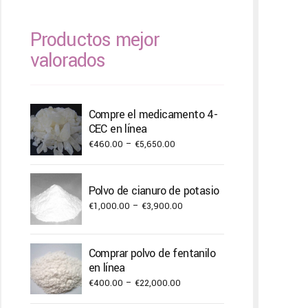
Productos mejor
valorados
Compre el medicamento 4-
CEC en línea
Price
€
460.00
–
€
5,650.00
range:
€460.00
Polvo de cianuro de potasio
through
Price
€
1,000.00
–
€
3,900.00
€5,650.00
range:
€1,000.00
Comprar polvo de fentanilo
through
en línea
€3,900.00
Price
€
400.00
–
€
22,000.00
range: