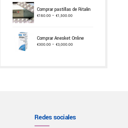
€400.00
Comprar pastillas de Ritalin
through
Price
€
180.00
–
€
1,500.00
€22,000.00
range:
€180.00
through
Comprar Anesket Online
€1,500.00
Price
€
300.00
–
€
3,000.00
range:
€300.00
through
€3,000.00
Redes sociales