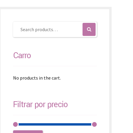
SK – Slovenčina
SL – Slovenščina
中文 (简体)
Carro
No products in the cart.
Filtrar por precio