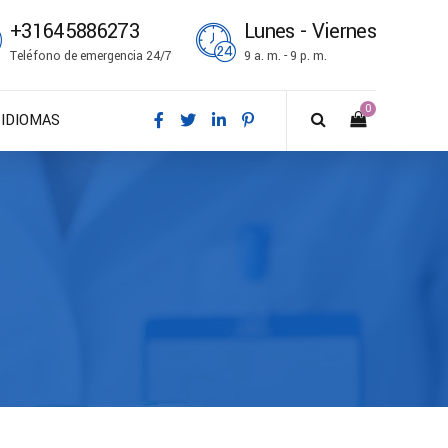
+31645886273
Lunes - Viernes
Teléfono de emergencia 24/7
9 a. m. - 9 p. m.
0
IDIOMAS
DA – Dansk
DE – Deutsch
EN – English
ES – Español
FR – Français
FI – Suomi
IT – Italiano
NO – Norsk bokmål