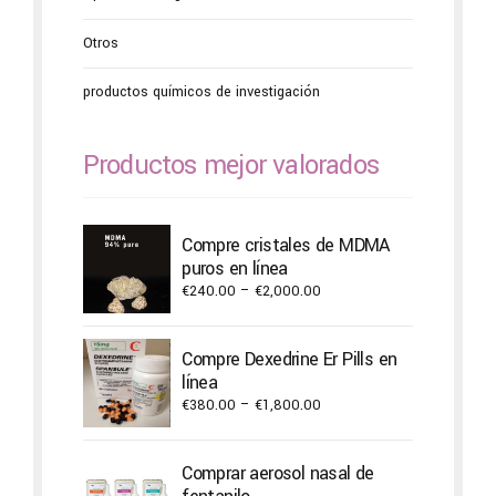
Otros
productos químicos de investigación
Productos mejor valorados
Compre cristales de MDMA
puros en línea
Price
€
240.00
–
€
2,000.00
range:
€240.00
Compre Dexedrine Er Pills en
through
línea
€2,000.00
Price
€
380.00
–
€
1,800.00
range:
€380.00
Comprar aerosol nasal de
through