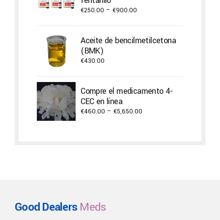
fentanilo
€1,800.00
Price
€
250.00
–
€
900.00
range:
€250.00
Aceite de bencilmetilcetona
through
(BMK)
€900.00
€
430.00
Compre el medicamento 4-
CEC en línea
Price
€
460.00
–
€
5,650.00
range:
€460.00
through
€5,650.00
Good Dealers
Meds