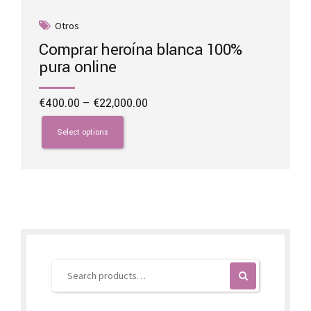
Otros
Comprar heroína blanca 100%
pura online
Price
€
400.00
–
€
22,000.00
range:
This
€400.00
product
Select options
through
has
€22,000.00
multiple
variants.
The
options
may
be
chosen
on
the
product
page