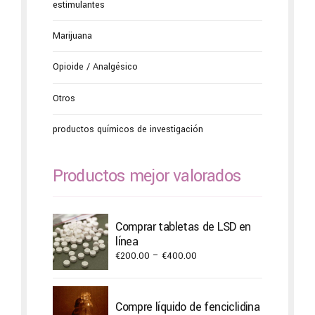
estimulantes
Marijuana
Opioide / Analgésico
Otros
productos químicos de investigación
Productos mejor valorados
Comprar tabletas de LSD en
línea
Price
€
200.00
–
€
400.00
range:
€200.00
through
Compre líquido de fenciclidina
€400.00