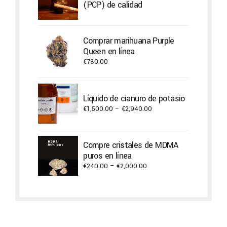
(PCP) de calidad
Comprar marihuana Purple
Queen en línea
€
780.00
Líquido de cianuro de potasio
Price
€
1,500.00
–
€
2,940.00
range:
€1,500.00
through
Compre cristales de MDMA
€2,940.00
puros en línea
Price
€
240.00
–
€
2,000.00
range:
€240.00
through
€2,000.00