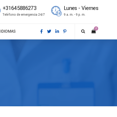
+31645886273
Lunes - Viernes
Teléfono de emergencia 24/7
9 a. m. - 9 p. m.
0
IDIOMAS
DA – Dansk
DE – Deutsch
EN – English
ES – Español
FR – Français
FI – Suomi
IT – Italiano
NO – Norsk bokmål