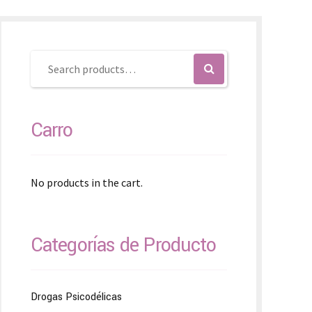
SK – Slovenčina
SL – Slovenščina
中文 (简体)
Carro
No products in the cart.
Categorías de Producto
Drogas Psicodélicas