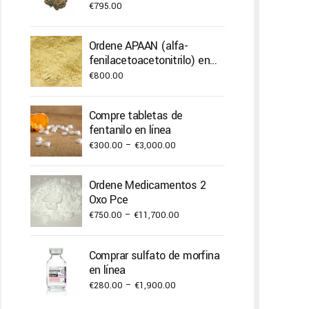
€
795.00
Ordene APAAN (alfa-
fenilacetoacetonitrilo) en
línea
€
800.00
Compre tabletas de
fentanilo en línea
Price
€
300.00
–
€
3,000.00
range:
€300.00
Ordene Medicamentos 2
through
Oxo Pce
€3,000.00
Price
€
750.00
–
€
11,700.00
range:
€750.00
Comprar sulfato de morfina
through
en línea
€11,700.00
Price
€
280.00
–
€
1,900.00
range: