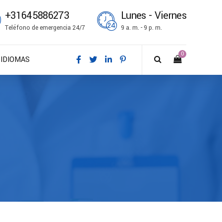
+31645886273
Lunes - Viernes
Teléfono de emergencia 24/7
9 a. m. - 9 p. m.
0
IDIOMAS
DA – Dansk
DE – Deutsch
EN – English
ES – Español
FR – Français
FI – Suomi
IT – Italiano
NO – Norsk bokmål