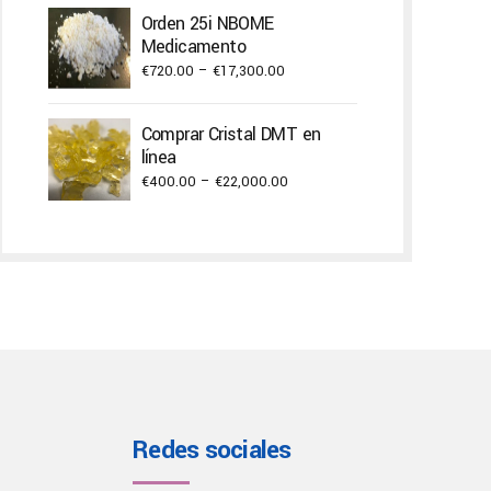
€250.00
Orden 25i NBOME
through
Medicamento
€2,000.00
Price
€
720.00
–
€
17,300.00
range:
€720.00
Comprar Cristal DMT en
through
línea
€17,300.00
Price
€
400.00
–
€
22,000.00
range:
€400.00
through
€22,000.00
Redes sociales