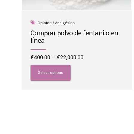
Opioide / Analgésico
Comprar polvo de fentanilo en
línea
Price
€
400.00
–
€
22,000.00
range:
This
€400.00
product
Select options
through
has
€22,000.00
multiple
variants.
The
options
may
be
chosen