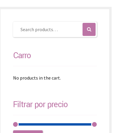
SK – Slovenčina
SL – Slovenščina
中文 (简体)
Carro
No products in the cart.
Filtrar por precio