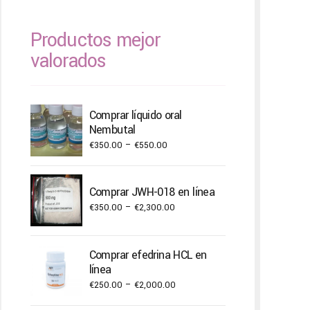
Productos mejor
valorados
Comprar líquido oral
Nembutal
Price
€
350.00
–
€
550.00
range:
€350.00
Comprar JWH-018 en línea
through
Price
€
350.00
–
€
2,300.00
€550.00
range:
€350.00
Comprar efedrina HCL en
through
línea
€2,300.00
Price
€
250.00
–
€
2,000.00
range: