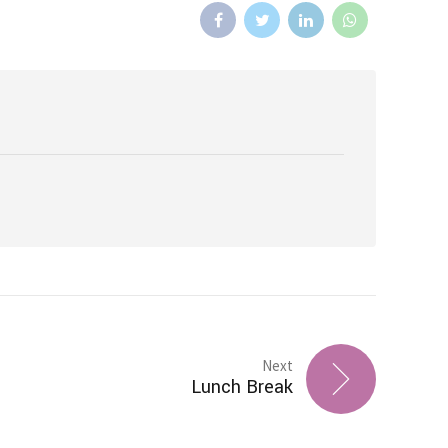
enčina
enščina
体)
Next
Lunch Break