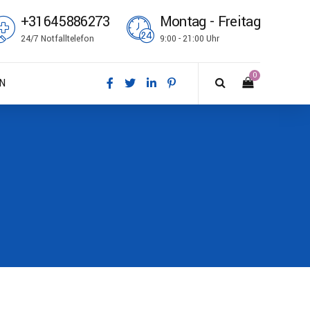
+31645886273
Montag - Freitag
24/7 Notfalltelefon
9:00 - 21:00 Uhr
0
N
sk
tsch
ish
ñol
çais
i
no
k bokmål