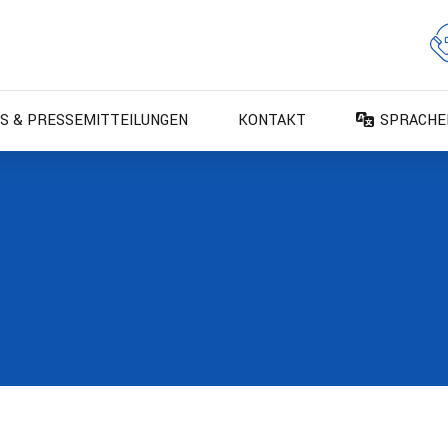
S & PRESSEMITTEILUNGEN
KONTAKT
SPRACHE
DA – Dan
DE – Deu
EN – Engl
ES – Espa
FR – Fran
FI – Suom
IT – Italia
NO – Nors