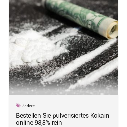
may
be
chosen
on
the
product
page
Andere
Bestellen Sie pulverisiertes Kokain
online 98,8% rein