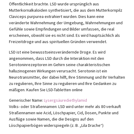
Öffentlichkeit brachte. LSD wurde ursprünglich aus
Mutterkornalkaloiden synthetisiert, die aus dem Mutterkornpilz
Claviceps purpurea extrahiert wurden. Dies kann eine
veränderte Wahrnehmung der Umgebung, Wahrnehmungen und
Gefühle sowie Empfindungen und Bilder umfassen, die real
erscheinen, obwohl sie es nicht sind. Es wird hauptsächlich als
Freizeitdroge und aus spirituellen Gründen verwendet.
LSD ist eine bewusstseinsverändernde Droge. Es wird
angenommen, dass LSD durch die Interaktion mit den
Serotoninrezeptoren im Gehirn seine charakteristischen
halluzinogenen Wirkungen verursacht. Serotonin ist ein
Neurotransmitter, der dabei hilft, Ihre Stimmung und Ihr Verhalten
zu regulieren, Ihre Sinne zu regulieren und Ihre Gedanken zu
mäßigen. Kaufen Sie LSD-Tabletten online
Generischer Name:
Lysergsäurediethylamid
Volks- oder Straßennamen: LSD wird unter mehr als 80 verkauft
Straßennamen wie Acid, Löschpapier, Cid, Dosen, Punkte und
Ausflüge sowie Namen, die die Designs auf den
Löschpapierbögen widerspiegeln (z. B. „Lila Drache“)