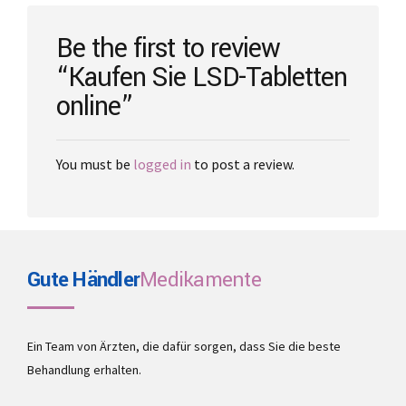
on
the
Be the first to review
product
“Kaufen Sie LSD-Tabletten
page
online”
You must be
logged in
to post a review.
Gute Händler
Medikamente
Ein Team von Ärzten, die dafür sorgen, dass Sie die beste
Behandlung erhalten.