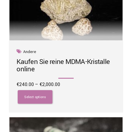
Andere
Kaufen Sie reine MDMA-Kristalle
online
Price
€
240.00
–
€
2,000.00
range:
This
€240.00
product
Select options
through
has
€2,000.00
multiple
variants.
The
options