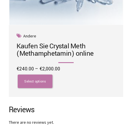
Andere
Kaufen Sie Crystal Meth
(Methamphetamin) online
Price
€
240.00
–
€
2,000.00
range:
This
€240.00
product
Select options
through
has
€2,000.00
multiple
variants.
The
Reviews
options
may
There are no reviews yet.
be
chosen