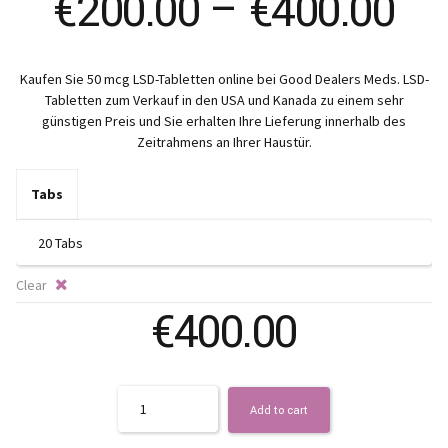
Pr
€
200.00
–
€
400.00
ra
Kaufen Sie 50 mcg LSD-Tabletten online bei Good Dealers Meds. LSD-
€2
Tabletten zum Verkauf in den USA und Kanada zu einem sehr
günstigen Preis und Sie erhalten Ihre Lieferung innerhalb des
th
Zeitrahmens an Ihrer Haustür.
€4
Tabs
Clear
€
400.00
Quantity
Add to cart