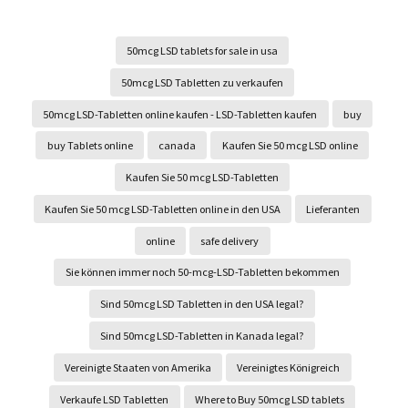
50mcg LSD tablets for sale in usa
50mcg LSD Tabletten zu verkaufen
50mcg LSD-Tabletten online kaufen - LSD-Tabletten kaufen
buy
buy Tablets online
canada
Kaufen Sie 50 mcg LSD online
Kaufen Sie 50 mcg LSD-Tabletten
Kaufen Sie 50 mcg LSD-Tabletten online in den USA
Lieferanten
online
safe delivery
Sie können immer noch 50-mcg-LSD-Tabletten bekommen
Sind 50mcg LSD Tabletten in den USA legal?
Sind 50mcg LSD-Tabletten in Kanada legal?
Vereinigte Staaten von Amerika
Vereinigtes Königreich
Verkaufe LSD Tabletten
Where to Buy 50mcg LSD tablets