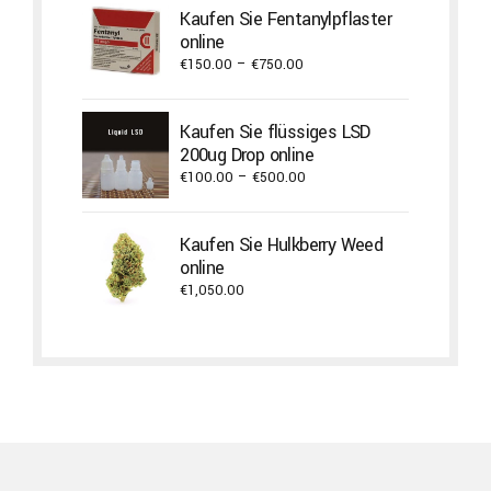
Kaufen Sie Fentanylpflaster
through
online
€4,300.00
Price
€
150.00
–
€
750.00
range:
€150.00
Kaufen Sie flüssiges LSD
through
200ug Drop online
€750.00
Price
€
100.00
–
€
500.00
range:
€100.00
Kaufen Sie Hulkberry Weed
through
online
€500.00
€
1,050.00