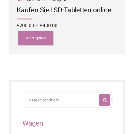
Kaufen Sie LSD-Tabletten online
Price
€
200.00
–
€
400.00
range:
This
€200.00
product
Select options
through
has
€400.00
multiple
variants.
The
options
may
be
chosen
on
the
product
page
Wagen