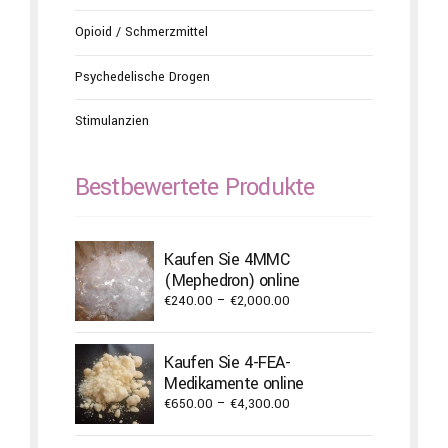
Opioid / Schmerzmittel
Psychedelische Drogen
Stimulanzien
Bestbewertete Produkte
Kaufen Sie 4MMC
(Mephedron) online
Price
€
240.00
–
€
2,000.00
range:
€240.00
Kaufen Sie 4-FEA-
through
Medikamente online
€2,000.00
Price
€
650.00
–
€
4,300.00
range:
€650.00