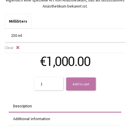
€
eigentlich eine spezielle Art von Anästhetikum, das als dissoziatives
Anästhetikum bekannt ist.
t
Milliliters
€1
Clear
€
1,000.00
Quantity
Add to cart
Description
Additional information