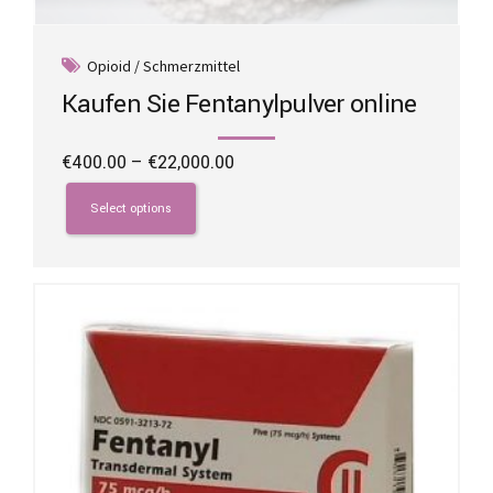
Opioid / Schmerzmittel
Kaufen Sie Fentanylpulver online
Price
€
400.00
–
€
22,000.00
range:
This
€400.00
product
Select options
through
has
€22,000.00
multiple
variants.
The
options
may
be
chosen
on
the
product
page