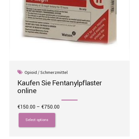
Opioid / Schmerzmittel
Kaufen Sie Fentanylpflaster
online
Price
€
150.00
–
€
750.00
range:
This
€150.00
product
Select options
through
has
€750.00
multiple