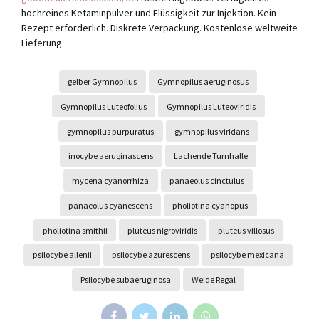
hochreines Ketaminpulver und Flüssigkeit zur Injektion. Kein
Rezept erforderlich. Diskrete Verpackung. Kostenlose weltweite
Lieferung.
gelber Gymnopilus
Gymnopilus aeruginosus
Gymnopilus Luteofolius
Gymnopilus Luteoviridis
gymnopilus purpuratus
gymnopilus viridans
inocybe aeruginascens
Lachende Turnhalle
mycena cyanorrhiza
panaeolus cinctulus
panaeolus cyanescens
pholiotina cyanopus
pholiotina smithii
pluteus nigroviridis
pluteus villosus
psilocybe allenii
psilocybe azurescens
psilocybe mexicana
Psilocybe subaeruginosa
Weide Regal