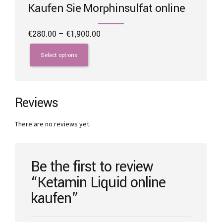
Kaufen Sie Morphinsulfat online
Price
€
280.00
–
€
1,900.00
range:
This
€280.00
product
Select options
through
has
€1,900.00
multiple
variants.
The
Reviews
options
may
There are no reviews yet.
be
chosen
on
the
Be the first to review
product
“Ketamin Liquid online
page
kaufen”