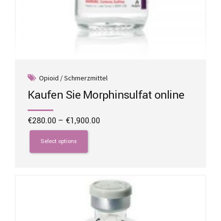
Opioid / Schmerzmittel
Kaufen Sie Morphinsulfat online
Price
€
280.00
–
€
1,900.00
range:
This
€280.00
product
Select options
through
has
€1,900.00
multiple
variants.
The
options
may
be