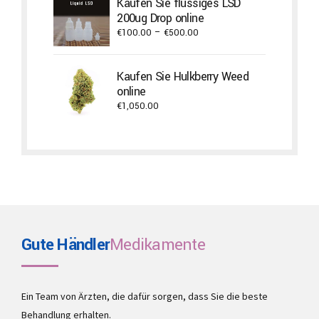
Kaufen Sie flüssiges LSD
through
200ug Drop online
€750.00
Price
€
100.00
–
€
500.00
range:
€100.00
Kaufen Sie Hulkberry Weed
through
online
€500.00
€
1,050.00
Gute Händler
Medikamente
Ein Team von Ärzten, die dafür sorgen, dass Sie die beste
Behandlung erhalten.