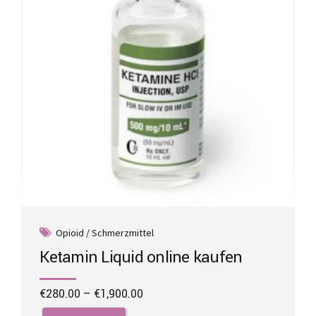
chosen
on
the
product
page
Opioid / Schmerzmittel
Ketamin Liquid online kaufen
Price
€
280.00
–
€
1,900.00
range:
This