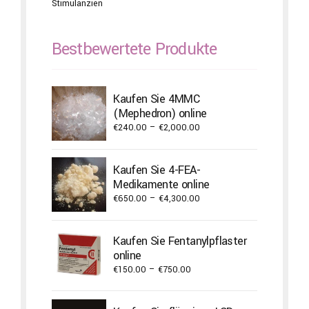
Stimulanzien
Bestbewertete Produkte
Kaufen Sie 4MMC
(Mephedron) online
Price
€
240.00
–
€
2,000.00
range:
€240.00
Kaufen Sie 4-FEA-
through
Medikamente online
€2,000.00
Price
€
650.00
–
€
4,300.00
range:
€650.00
Kaufen Sie Fentanylpflaster
through
online
€4,300.00
Price
€
150.00
–
€
750.00
range:
€150.00