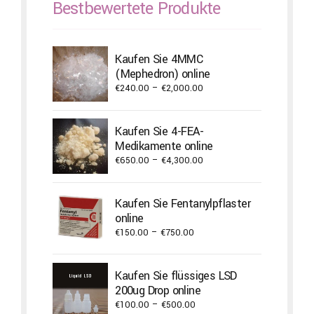
Bestbewertete Produkte
Kaufen Sie 4MMC
(Mephedron) online
Price
€
240.00
–
€
2,000.00
range:
€240.00
Kaufen Sie 4-FEA-
through
Medikamente online
€2,000.00
Price
€
650.00
–
€
4,300.00
range:
€650.00
Kaufen Sie Fentanylpflaster
through
online
€4,300.00
Price
€
150.00
–
€
750.00
range:
€150.00
Kaufen Sie flüssiges LSD
through
200ug Drop online
€750.00
Price
€
100.00
–
€
500.00