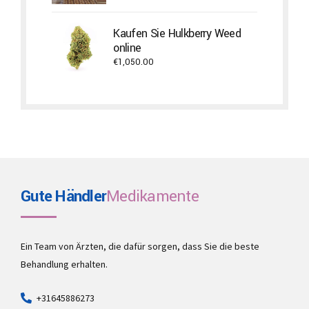
range:
€100.00
Kaufen Sie Hulkberry Weed
through
online
€500.00
€
1,050.00
Gute Händler
Medikamente
Ein Team von Ärzten, die dafür sorgen, dass Sie die beste
Behandlung erhalten.
+31645886273