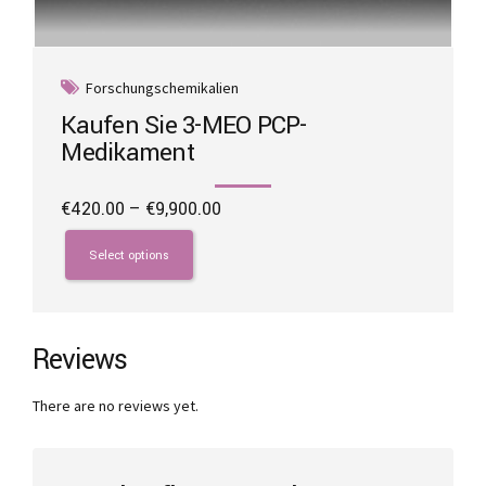
Forschungschemikalien
Kaufen Sie 3-MEO PCP-
Medikament
Price
€
420.00
–
€
9,900.00
range:
This
€420.00
product
Select options
through
has
€9,900.00
multiple
variants.
The
Reviews
options
may
There are no reviews yet.
be
chosen
on
the