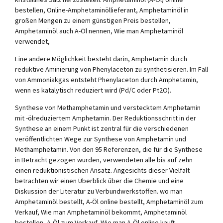
bestellen, Online-Amphetaminöllieferant, Amphetaminöl in
großen Mengen zu einem günstigen Preis bestellen,
Amphetaminöl auch A-Öl nennen, Wie man Amphetaminöl
verwendet,
Eine andere Möglichkeit besteht darin, Amphetamin durch
reduktive Aminierung von Phenylaceton zu synthetisieren. Im Fall
von Ammoniakgas entsteht Phenylaceton durch Amphetamin,
wenn es katalytisch reduziert wird (Pd/C oder Pt2O).
Synthese von Methamphetamin und verstecktem Amphetamin
mit -ölreduziertem Amphetamin. Der Reduktionsschritt in der
Synthese an einem Punkt ist zentral für die verschiedenen
veröffentlichten Wege zur Synthese von Amphetamin und
Methamphetamin. Von den 95 Referenzen, die für die Synthese
in Betracht gezogen wurden, verwendeten alle bis auf zehn
einen reduktionistischen Ansatz. Angesichts dieser Vielfalt
betrachten wir einen Überblick über die Chemie und eine
Diskussion der Literatur zu Verbundwerkstoffen. wo man
Amphetaminöl bestellt, A-Öl online bestellt, Amphetaminöl zum
Verkauf, Wie man Amphetaminöl bekommt, Amphetaminöl
bestellen, A-Öl zum Verkauf, Wie man A-Öl online kauft,