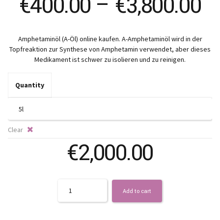
Pr
€
400.00
–
€
3,800.00
ra
Amphetaminöl (A-Öl) online kaufen. A-Amphetaminöl wird in der
€
Topfreaktion zur Synthese von Amphetamin verwendet, aber dieses
Medikament ist schwer zu isolieren und zu reinigen.
t
Quantity
€3
Clear
€
2,000.00
Quantity
Add to cart