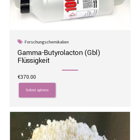
Forschungschemikalien
Gamma-Butyrolacton (Gbl)
Flüssigkeit
€
370.00
This
product
Select options
has
multiple
variants.
The
options
may
be