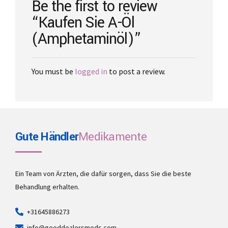
Be the first to review
product
“Kaufen Sie A-Öl
page
(Amphetaminöl)”
You must be
logged in
to post a review.
Gute Händler
Medikamente
Ein Team von Ärzten, die dafür sorgen, dass Sie die beste
Behandlung erhalten.
+31645886273
info@gooddealersmeds.com