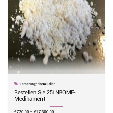
chosen
on
the
product
page
Forschungschemikalien
Bestellen Sie 25i NBOME-
Medikament
Price
€
720.00
–
€
17,300.00