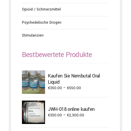
Opioid / Schmerzmittel
Psychedelische Drogen
Stimulanzien
Bestbewertete Produkte
Kaufen Sie Nembutal Oral
Liquid
Price
€
350.00
–
€
550.00
range:
€350.00
through
JWH-018 online kaufen
€550.00
Price
€
350.00
–
€
2,300.00
range:
€350.00