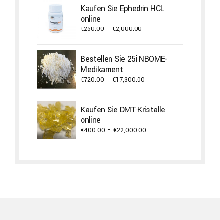
through
Kaufen Sie Ephedrin HCL
€2,300.00
online
Price
€
250.00
–
€
2,000.00
range:
€250.00
Bestellen Sie 25i NBOME-
through
Medikament
€2,000.00
Price
€
720.00
–
€
17,300.00
range:
€720.00
Kaufen Sie DMT-Kristalle
through
online
€17,300.00
Price
€
400.00
–
€
22,000.00
range:
€400.00
through
€22,000.00