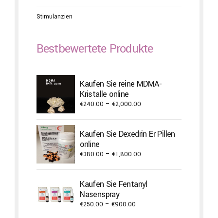
Stimulanzien
Bestbewertete Produkte
Kaufen Sie reine MDMA-
Kristalle online
Price
€
240.00
–
€
2,000.00
range:
€240.00
Kaufen Sie Dexedrin Er Pillen
through
online
€2,000.00
Price
€
380.00
–
€
1,800.00
range:
€380.00
Kaufen Sie Fentanyl
through
Nasenspray
€1,800.00
Price
€
250.00
–
€
900.00
range: