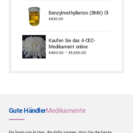
€250.00
through
Benzylmethylketon (BMK) Öl
€900.00
€
430.00
Kaufen Sie das 4-CEC-
Medikament online
Price
€
460.00
–
€
5,650.00
range:
€460.00
through
€5,650.00
Gute Händler
Medikamente
Ein Team von Ärzten, die dafür sorgen, dass Sie die beste