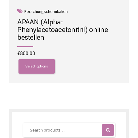
Forschungschemikalien
APAAN (Alpha-
Phenylacetoacetonitril) online
bestellen
€
800.00
This
product
Select options
has
multiple
variants.
The
options
may
be
chosen
on
the
product