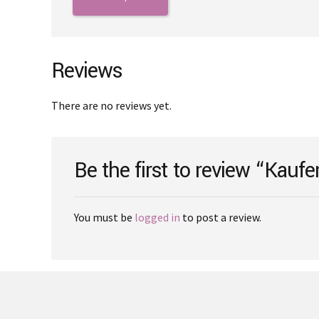
through
has
€2,000.00
multiple
variants.
The
Reviews
options
may
There are no reviews yet.
be
chosen
on
Be the first to review “Kauf
the
product
page
You must be
logged in
to post a review.