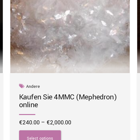
Andere
Kaufen Sie 4MMC (Mephedron)
online
Price
€
240.00
–
€
2,000.00
range:
This
€240.00
product
Select options