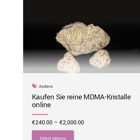
Andere
Kaufen Sie reine MDMA-Kristalle
online
Price
€
240.00
–
€
2,000.00
range:
This
€240.00
product
Select options