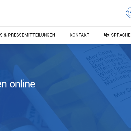
S & PRESSEMITTEILUNGEN
KONTAKT
SPRACHE
DA – Dan
DE – Deu
EN – Engl
ES – Espa
n online
FR – Fran
FI – Suom
IT – Italia
NO – Nors