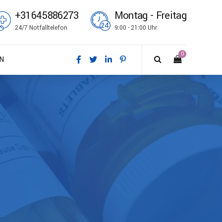
+31645886273
Montag - Freitag
24/7 Notfalltelefon
9:00 - 21:00 Uhr
0
N
sk
tsch
ish
ñol
çais
i
no
k bokmål