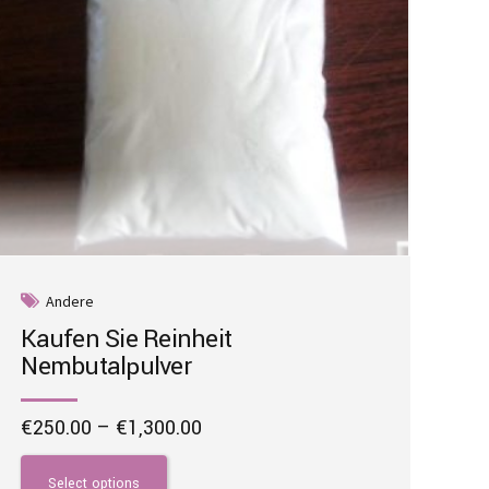
Andere
Kaufen Sie Reinheit
Nembutalpulver
Price
€
250.00
–
€
1,300.00
range:
This
€250.00
product
Select options