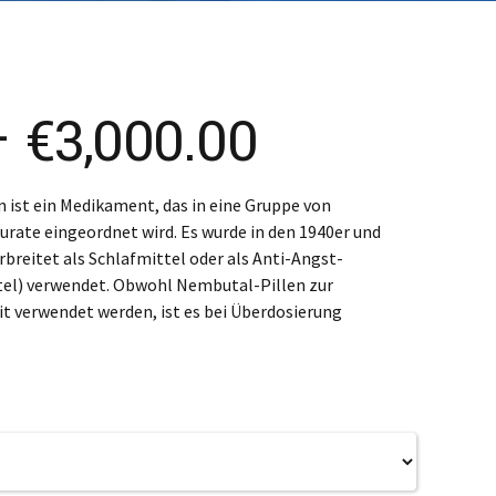
enčina
enščina
体)
Price
–
€
3,000.00
range:
 ist ein Medikament, das in eine Gruppe von
ate eingeordnet wird. Es wurde in den 1940er und
€300.00
rbreitet als Schlafmittel oder als Anti-Angst-
el) verwendet. Obwohl Nembutal-Pillen zur
through
t verwendet werden, ist es bei Überdosierung
€3,000.00