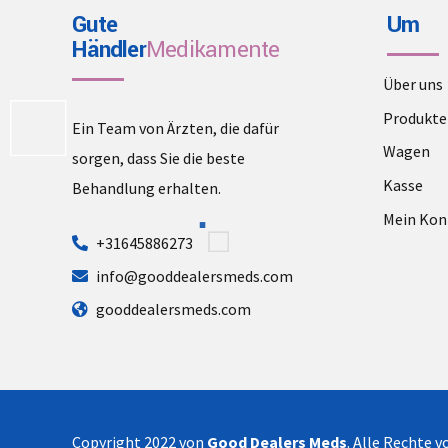
Gute
Um
Händler
Medikamente
Über uns
Produkte
Ein Team von Ärzten, die dafür
Wagen
sorgen, dass Sie die beste
Kasse
Behandlung erhalten.
Mein Kon
+31645886273
info@gooddealersmeds.com
gooddealersmeds.com
Copyright 2022 von
Good Dealers Meds
. Alle Rechte 