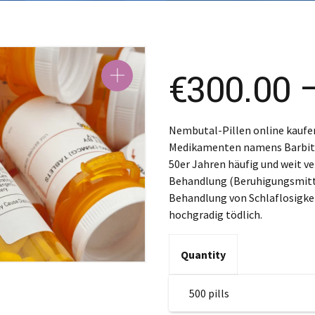
SK – Slov
SL – Slov
中文 (简
€
300.00
Nembutal-Pillen online kaufen
Medikamenten namens Barbitur
50er Jahren häufig und weit ve
Behandlung (Beruhigungsmitt
Behandlung von Schlaflosigkei
hochgradig tödlich.
Quantity