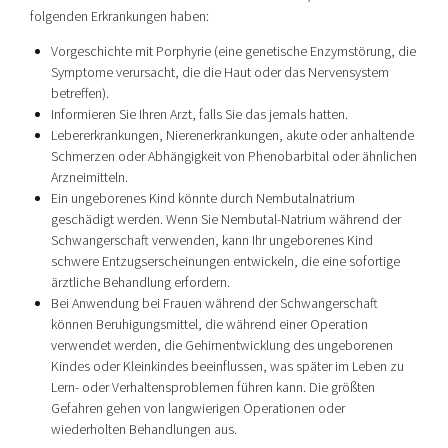
folgenden Erkrankungen haben:
Vorgeschichte mit Porphyrie (eine genetische Enzymstörung, die
Symptome verursacht, die die Haut oder das Nervensystem
betreffen).
Informieren Sie Ihren Arzt, falls Sie das jemals hatten.
Lebererkrankungen, Nierenerkrankungen, akute oder anhaltende
Schmerzen oder Abhängigkeit von Phenobarbital oder ähnlichen
Arzneimitteln.
Ein ungeborenes Kind könnte durch Nembutalnatrium
geschädigt werden. Wenn Sie Nembutal-Natrium während der
Schwangerschaft verwenden, kann Ihr ungeborenes Kind
schwere Entzugserscheinungen entwickeln, die eine sofortige
ärztliche Behandlung erfordern.
Bei Anwendung bei Frauen während der Schwangerschaft
können Beruhigungsmittel, die während einer Operation
verwendet werden, die Gehirnentwicklung des ungeborenen
Kindes oder Kleinkindes beeinflussen, was später im Leben zu
Lern- oder Verhaltensproblemen führen kann. Die größten
Gefahren gehen von langwierigen Operationen oder
wiederholten Behandlungen aus.