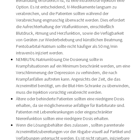
Behandlung erforderlich ist, ist eine intravenöse Injektion eine
Option. Es ist entscheidend, IV-Medikamente langsam zu
verabreichen, und die Patienten sollten während der
Verabreichung engmaschig überwacht werden. Dies erfordert
die Aufrechterhaltung der Vitalfunktionen, einschließlich
Blutdruck, Atmung und Herzfunktion, sowie die Verfügbarkeit
von Geräten zur Wiederbelebung und künstlichen Beatmung.
Pentobarbital-Natrium sollte nicht häufiger als 50 mg/min
intravenös injiziert werden.
NEMBUTAL-Natriumlösung Die Dosierung sollte in
Krampfsituationen auf ein Minimum beschränkt werden, um eine
Verschlimmerung der Depression zu verhindern, die nach
Krampfanfällen auftreten kann. Angesichts der Zeit, die das
Arzneimittel benötigt, um die Blut-Hirn-Schranke zu überwinden,
muss die Injektion vorsichtig verabreicht werden.
Ältere oder behinderte Patienten sollten eine niedrigere Dosis
erhalten, da sie möglicherweise anfälliger für Barbiturate sind.
Patienten mit Lebererkrankungen oder eingeschränkter
Nierenfunktion sollten eine niedrigere Dosis erhalten.
Wenn die Lösungsbehälter dies zulassen , sollten parenterale
Arzneimittelzubereitungen vor der Abgabe visuell auf Partikel und
Verfärbungen untersucht werden. Es ist nicht ratsam, injizierbare