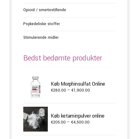
Opioid / smertestillende
Psykedeliske stoffer
Stimulerende midler
Bedst bedømte produkter
Køb Morphinsulfat Online
Price
€
280.00
–
€
1,900.00
range:
€280.00
through
Køb ketaminpulver online
€1,900.00
Price
€
205.00
–
€
4,500.00
range:
€205.00