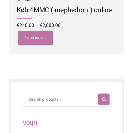
Køb 4MMC ( mephedron ) online
Price
€
240.00
–
€
2,000.00
range:
This
€240.00
product
Select options
through
has
€2,000.00
multiple
variants.
The
options
may
be
chosen
on
the
product
page
Vogn