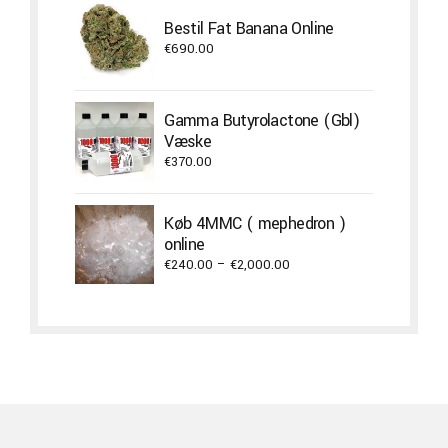
through
Bestil Fat Banana Online
€4,500.00
€
690.00
Gamma Butyrolactone (Gbl)
Væske
€
370.00
Køb 4MMC ( mephedron )
online
Price
€
240.00
–
€
2,000.00
range:
€240.00
through
€2,000.00