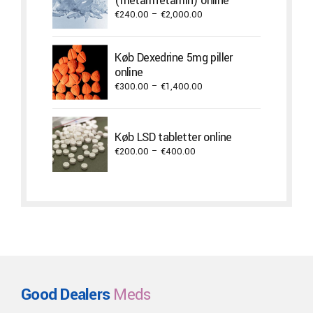
(metamfetamin) online
Price
€
240.00
–
€
2,000.00
range:
€240.00
Køb Dexedrine 5mg piller
through
online
€2,000.00
Price
€
300.00
–
€
1,400.00
range:
€300.00
through
Køb LSD tabletter online
€1,400.00
Price
€
200.00
–
€
400.00
range:
€200.00
through
€400.00
Good Dealers
Meds