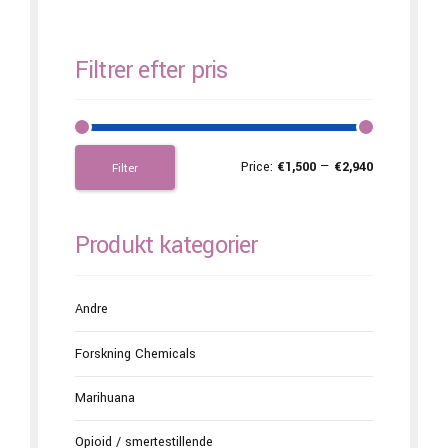
Filtrer efter pris
Price:
€1,500
—
€2,940
Filter
Produkt kategorier
Andre
Forskning Chemicals
Marihuana
Opioid / smertestillende