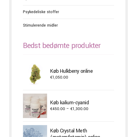
Psykedeliske stoffer
Stimulerende midler
Bedst bedømte produkter
Køb Hulkberry online
€
1,050.00
Køb kalium-cyanid
Price
€
450.00
–
€
1,300.00
range:
€450.00
through
Køb Crystal Meth
€1,300.00