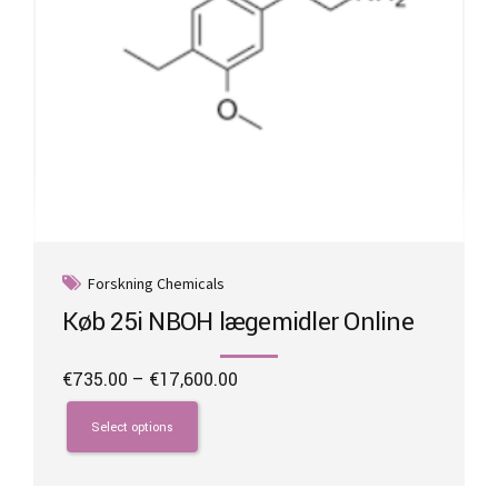
page
Forskning Chemicals
Køb 25i NBOH lægemidler Online
Price
€
735.00
–
€
17,600.00
range:
This
€735.00
product
Select options
through
has
€17,600.00
multiple
variants.