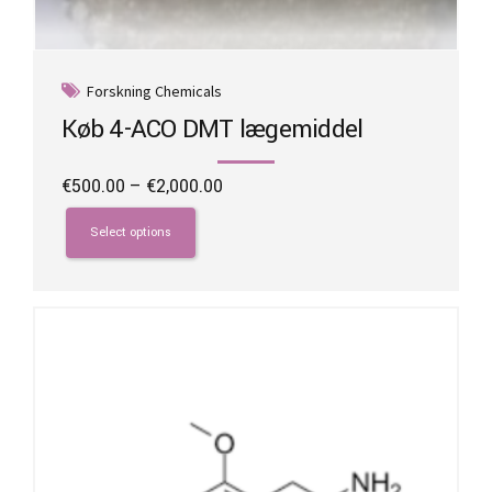
Forskning Chemicals
Køb 4-ACO DMT lægemiddel
Price
€
500.00
–
€
2,000.00
range:
This
€500.00
product
Select options
through
has
€2,000.00
multiple
variants.
The
options
may
be
chosen
on
the
product