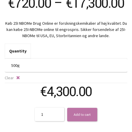
P
€
720.00
–
€
17,300.00
r
Køb 25I NBOMe Drug Online er forskningskemikalier af høj kvalitet. Du
€
kan købe 25I-NBOMe online til engrospris. Sikker forsendelse af 25I-
NBOMe til USA, EU, Storbritannien og andre lande.
t
Quantity
€
Clear
€
4,300.00
Quantity
Add to cart