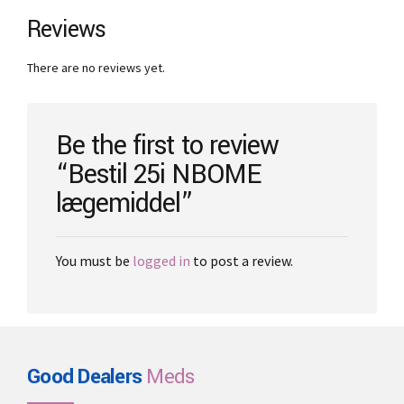
The
Reviews
options
may
There are no reviews yet.
be
chosen
on
the
Be the first to review
product
“Bestil 25i NBOME
page
lægemiddel”
You must be
logged in
to post a review.
Good Dealers
Meds