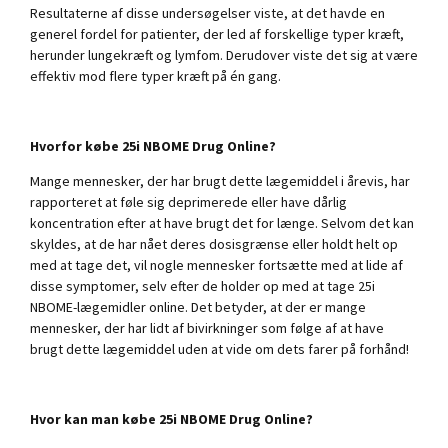
Resultaterne af disse undersøgelser viste, at det havde en
generel fordel for patienter, der led af forskellige typer kræft,
herunder lungekræft og lymfom. Derudover viste det sig at være
effektiv mod flere typer kræft på én gang.
Hvorfor købe 25i NBOME Drug Online?
Mange mennesker, der har brugt dette lægemiddel i årevis, har
rapporteret at føle sig deprimerede eller have dårlig
koncentration efter at have brugt det for længe. Selvom det kan
skyldes, at de har nået deres dosisgrænse eller holdt helt op
med at tage det, vil nogle mennesker fortsætte med at lide af
disse symptomer, selv efter de holder op med at tage 25i
NBOME-lægemidler online. Det betyder, at der er mange
mennesker, der har lidt af bivirkninger som følge af at have
brugt dette lægemiddel uden at vide om dets farer på forhånd!
Hvor kan man købe 25i NBOME Drug Online?