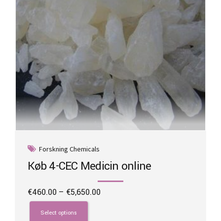
Forskning Chemicals
Køb 4-CEC Medicin online
Price
€
460.00
–
€
5,650.00
range:
This
€460.00
product
Select options