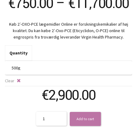
P
€
750.00
–
€
11,700.00
r
Køb 2′-OXO-PCE lægemidler Online er forskningskemikalier af høj
€
kvalitet. Du kan købe 2′-Oxo-PCE (Eticyclidon, O-PCE) online til
engrospris fra troværdig leverandør Virgin Health Pharmacy.
t
Quantity
€
Clear
€
2,900.00
Quantity
Add to cart