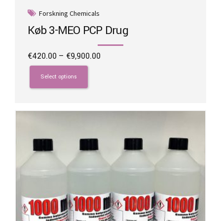
Forskning Chemicals
Køb 3-MEO PCP Drug
Price
€
420.00
–
€
9,900.00
range:
This
€420.00
product
Select options
through
has
€9,900.00
multiple
variants.
The
options
may
be
chosen
on
the
product
page