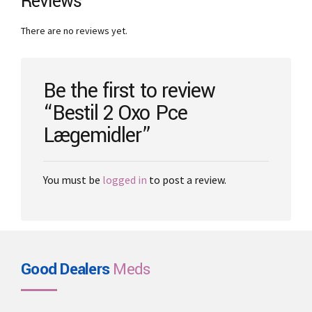
Reviews
options
may
There are no reviews yet.
be
chosen
on
the
Be the first to review
product
“Bestil 2 Oxo Pce
page
Lægemidler”
You must be
logged in
to post a review.
Good Dealers
Meds