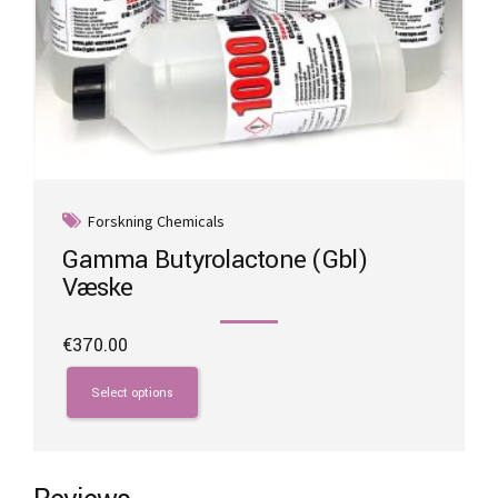
Forskning Chemicals
Gamma Butyrolactone (Gbl)
Væske
€
370.00
This
product
Select options
has
multiple
variants.
The