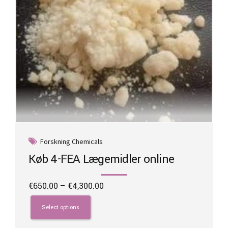
product
page
Forskning Chemicals
Køb 4-FEA Lægemidler online
Price
€
650.00
–
€
4,300.00
range:
This
€650.00
product
Select options
through
has