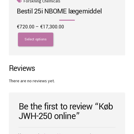
Forskning Chemicals
Bestil 25i NBOME lægemiddel
Price
€
720.00
–
€
17,300.00
range:
This
€720.00
product
Select options
through
has
€17,300.00
multiple
variants.
The
Reviews
options
may
There are no reviews yet.
be
chosen
on
the
Be the first to review “Køb
product
JWH-250 online”
page