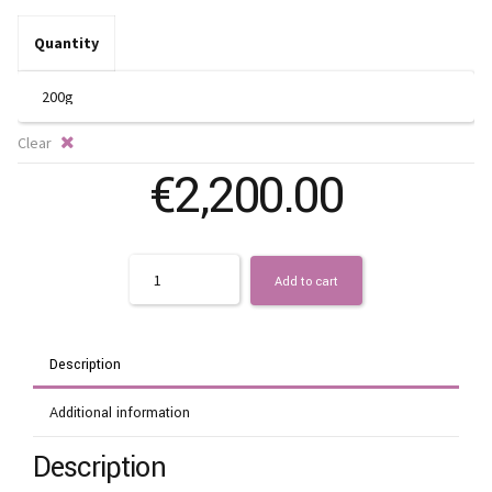
t
€3
Quantity
Clear
€
2,200.00
Quantity
Add to cart
Description
Additional information
Description