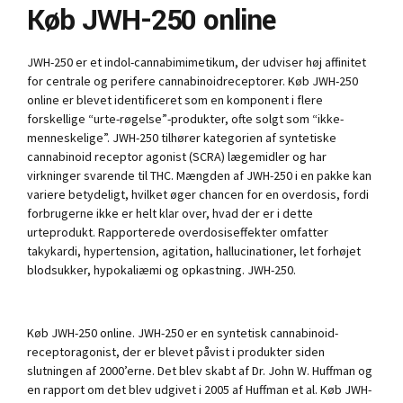
Køb JWH-250 online
JWH-250 er et indol-cannabimimetikum, der udviser høj affinitet
for centrale og perifere cannabinoidreceptorer. Køb JWH-250
online er blevet identificeret som en komponent i flere
forskellige “urte-røgelse”-produkter, ofte solgt som “ikke-
menneskelige”. JWH-250 tilhører kategorien af syntetiske
cannabinoid receptor agonist (SCRA) lægemidler og har
virkninger svarende til THC. Mængden af JWH-250 i en pakke kan
variere betydeligt, hvilket øger chancen for en overdosis, fordi
forbrugerne ikke er helt klar over, hvad der er i dette
urteprodukt. Rapporterede overdosiseffekter omfatter
takykardi, hypertension, agitation, hallucinationer, let forhøjet
blodsukker, hypokaliæmi og opkastning. JWH-250.
Køb JWH-250 online. JWH-250 er en syntetisk cannabinoid-
receptoragonist, der er blevet påvist i produkter siden
slutningen af 2000’erne. Det blev skabt af Dr. John W. Huffman og
en rapport om det blev udgivet i 2005 af Huffman et al. Køb JWH-