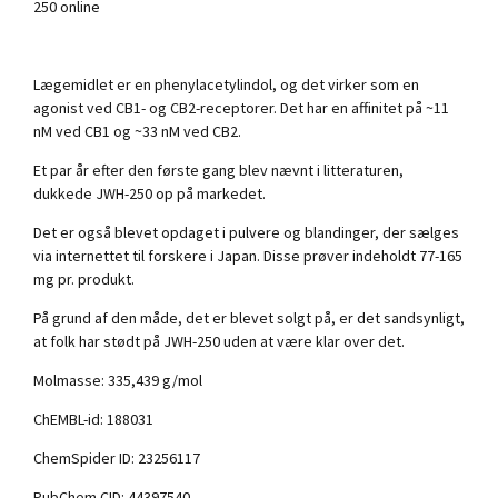
250 online
Lægemidlet er en phenylacetylindol, og det virker som en
agonist ved CB1- og CB2-receptorer. Det har en affinitet på ~11
nM ved CB1 og ~33 nM ved CB2.
Et par år efter den første gang blev nævnt i litteraturen,
dukkede JWH-250 op på markedet.
Det er også blevet opdaget i pulvere og blandinger, der sælges
via internettet til forskere i Japan. Disse prøver indeholdt 77-165
mg pr. produkt.
På grund af den måde, det er blevet solgt på, er det sandsynligt,
at folk har stødt på JWH-250 uden at være klar over det.
Molmasse: 335,439 g/mol
ChEMBL-id: 188031
ChemSpider ID: 23256117
PubChem CID: 44397540