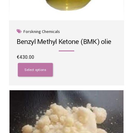
Forskning Chemicals
Benzyl Methyl Ketone (BMK) olie
€
430.00
This
product
Select options
has
multiple
variants.
The
options
may
be
chosen
on
the