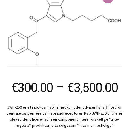
Pr
€
300.00
–
€
3,500.00
ra
JWH-250 er et indol-cannabimimetikum, der udviser høj affinitet for
€
centrale og perifere cannabinoidreceptorer. Køb JWH-250 online er
blevet identificeret som en komponent i flere forskellige “urte-
røgelse”-produkter, ofte solgt som “ikke-menneskelige”.