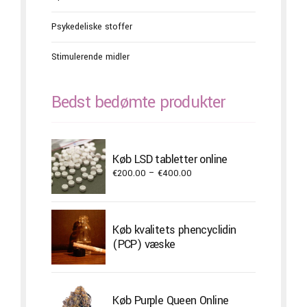
Psykedeliske stoffer
Stimulerende midler
Bedst bedømte produkter
Køb LSD tabletter online
Price
€
200.00
–
€
400.00
range:
€200.00
through
Køb kvalitets phencyclidin
€400.00
(PCP) væske
Køb Purple Queen Online