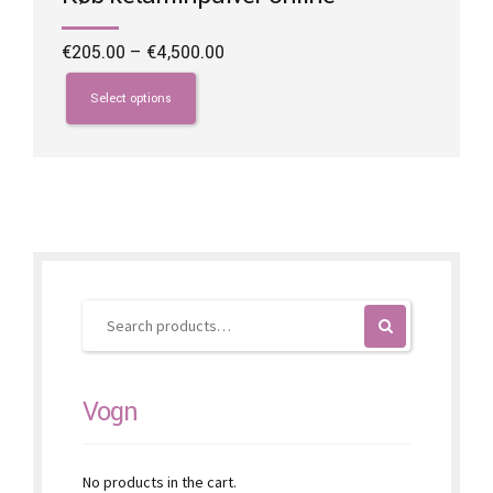
Price
€
205.00
–
€
4,500.00
range:
This
€205.00
product
Select options
through
has
€4,500.00
multiple
variants.
The
options
may
be
chosen
on
the
product
page
Vogn
No products in the cart.