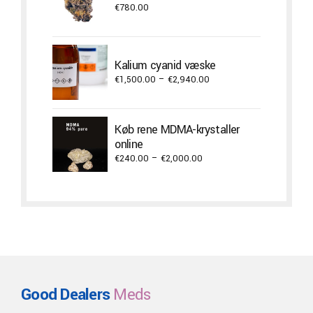
€
780.00
Kalium cyanid væske
Price
€
1,500.00
–
€
2,940.00
range:
€1,500.00
through
Køb rene MDMA-krystaller
€2,940.00
online
Price
€
240.00
–
€
2,000.00
range:
€240.00
through
€2,000.00
Good Dealers
Meds