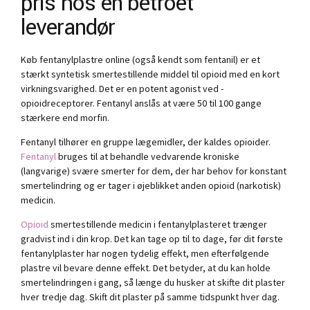
pris hos en betroet
leverandør
Køb fentanylplastre online (også kendt som fentanil) er et
stærkt syntetisk smertestillende middel til opioid med en kort
virkningsvarighed. Det er en potent agonist ved -
opioidreceptorer. Fentanyl anslås at være 50 til 100 gange
stærkere end morfin.
Fentanyl tilhører en gruppe lægemidler, der kaldes opioider.
Fentanyl
bruges til at behandle vedvarende kroniske
(langvarige) svære smerter for dem, der har behov for konstant
smertelindring og er tager i øjeblikket anden opioid (narkotisk)
medicin.
Opioid
smertestillende medicin i fentanylplasteret trænger
gradvist ind i din krop. Det kan tage op til to dage, før dit første
fentanylplaster har nogen tydelig effekt, men efterfølgende
plastre vil bevare denne effekt. Det betyder, at du kan holde
smertelindringen i gang, så længe du husker at skifte dit plaster
hver tredje dag. Skift dit plaster på samme tidspunkt hver dag.