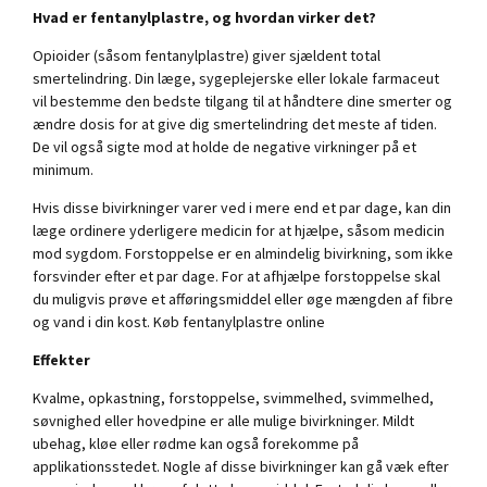
Hvad er fentanylplastre, og hvordan virker det?
Opioider (såsom fentanylplastre) giver sjældent total
smertelindring. Din læge, sygeplejerske eller lokale farmaceut
vil bestemme den bedste tilgang til at håndtere dine smerter og
ændre dosis for at give dig smertelindring det meste af tiden.
De vil også sigte mod at holde de negative virkninger på et
minimum.
Hvis disse bivirkninger varer ved i mere end et par dage, kan din
læge ordinere yderligere medicin for at hjælpe, såsom medicin
mod sygdom. Forstoppelse er en almindelig bivirkning, som ikke
forsvinder efter et par dage. For at afhjælpe forstoppelse skal
du muligvis prøve et afføringsmiddel eller øge mængden af ​​fibre
og vand i din kost. Køb fentanylplastre online
Effekter
Kvalme, opkastning, forstoppelse, svimmelhed, svimmelhed,
søvnighed eller hovedpine er alle mulige bivirkninger. Mildt
ubehag, kløe eller rødme kan også forekomme på
applikationsstedet. Nogle af disse bivirkninger kan gå væk efter