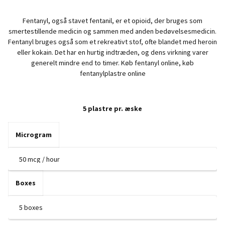
ra
Fentanyl, også stavet fentanil, er et opioid, der bruges som
€1
smertestillende medicin og sammen med anden bedøvelsesmedicin.
Fentanyl bruges også som et rekreativt stof, ofte blandet med heroin
th
eller kokain. Det har en hurtig indtræden, og dens virkning varer
generelt mindre end to timer. Køb fentanyl online, køb
fentanylplastre online
€7
5 plastre pr. æske
Microgram
Boxes