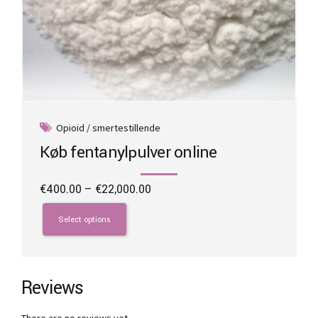
Opioid / smertestillende
Køb fentanylpulver online
Price
€
400.00
–
€
22,000.00
range:
This
€400.00
product
Select options
through
has
€22,000.00
multiple
variants.
The
Reviews
options
may
There are no reviews yet.