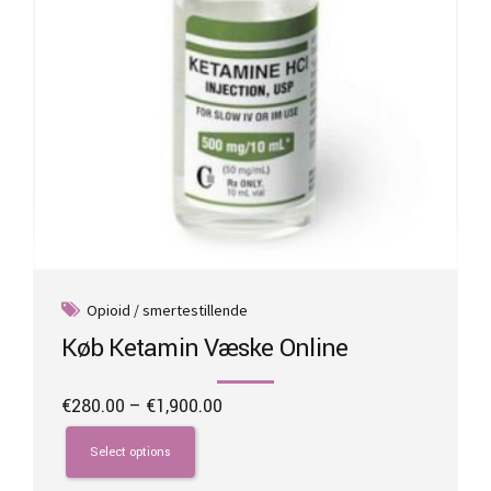
Opioid / smertestillende
Køb Ketamin Væske Online
Price
€
280.00
–
€
1,900.00
range:
This
€280.00
product
Select options
through
has