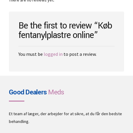
be
chosen
on
the
Be the first to review “Køb
product
fentanylplastre online”
page
You must be
logged in
to post a review.
Good Dealers
Meds
Et team af læger, der arbejder for at sikre, at du får den bedste
behandling.