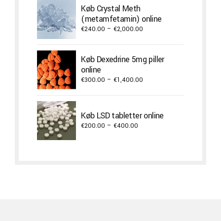
through
Køb Crystal Meth
€1,300.00
(metamfetamin) online
Price
€
240.00
–
€
2,000.00
range:
€240.00
Køb Dexedrine 5mg piller
through
online
€2,000.00
Price
€
300.00
–
€
1,400.00
range:
€300.00
through
Køb LSD tabletter online
€1,400.00
Price
€
200.00
–
€
400.00
range:
€200.00
through
€400.00