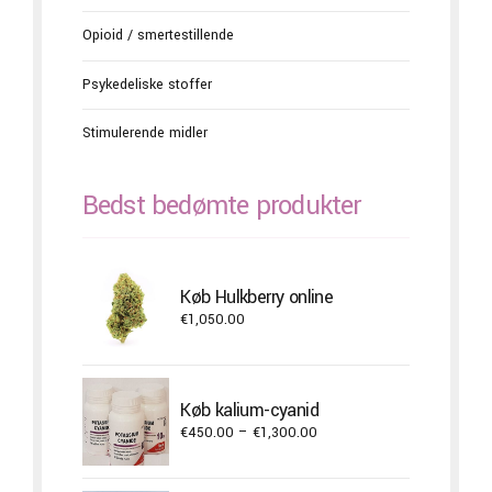
Opioid / smertestillende
Psykedeliske stoffer
Stimulerende midler
Bedst bedømte produkter
Køb Hulkberry online
€
1,050.00
Køb kalium-cyanid
Price
€
450.00
–
€
1,300.00
range:
€450.00