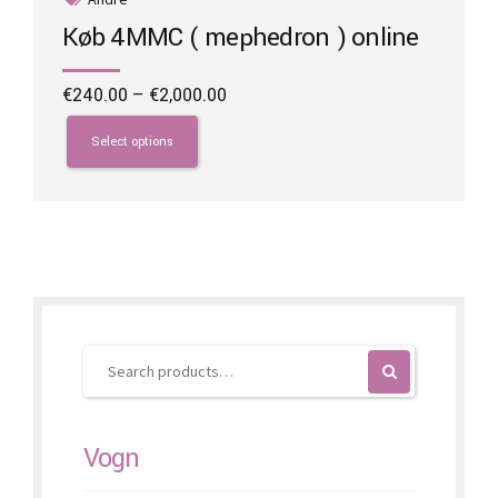
Køb 4MMC ( mephedron ) online
Price
€
240.00
–
€
2,000.00
range:
This
€240.00
product
Select options
through
has
€2,000.00
multiple
variants.
The
options
may
be
chosen
on
the
product
page
Vogn