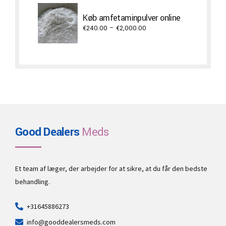
€300.00
through
Køb amfetaminpulver online
€3,500.00
Price
€
240.00
–
€
2,000.00
range:
€240.00
through
€2,000.00
Good Dealers
Meds
Et team af læger, der arbejder for at sikre, at du får den bedste
behandling.
+31645886273
info@gooddealersmeds.com