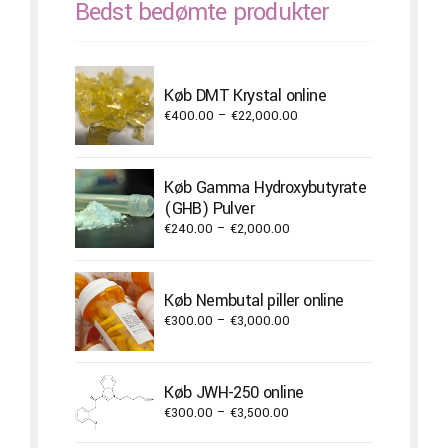
Bedst bedømte produkter
Køb DMT Krystal online
Price
€
400.00
–
€
22,000.00
range:
€400.00
through
Køb Gamma Hydroxybutyrate
€22,000.00
(GHB) Pulver
Price
€
240.00
–
€
2,000.00
range:
€240.00
through
Køb Nembutal piller online
€2,000.00
Price
€
300.00
–
€
3,000.00
range:
€300.00
through
Køb JWH-250 online
€3,000.00
Price
€
300.00
–
€
3,500.00
range: