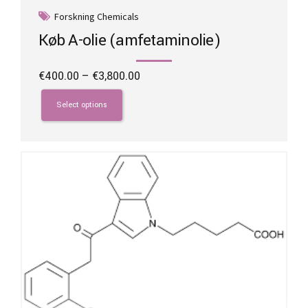
Forskning Chemicals
Køb A-olie (amfetaminolie)
Price
€
400.00
–
€
3,800.00
range:
This
€400.00
product
Select options
through
has
€3,800.00
multiple
variants.
The
options
may
be
chosen
on
the
product
page