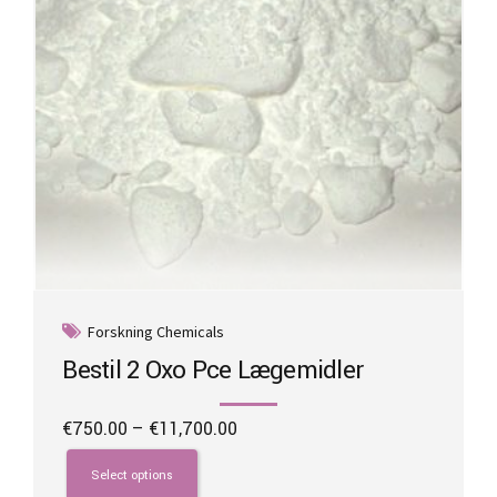
Forskning Chemicals
Bestil 2 Oxo Pce Lægemidler
Price
€
750.00
–
€
11,700.00
range:
This
€750.00
product
Select options