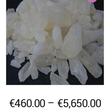
Pr
€
460.00
–
€
5,650.00