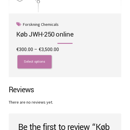
Forskning Chemicals
Køb JWH-250 online
Price
€
300.00
–
€
3,500.00
range:
This
€300.00
product
Select options
through
has
€3,500.00
multiple
variants.
The
Reviews
options
may
There are no reviews yet.
be
chosen
on
the
Be the first to review “Køb
product