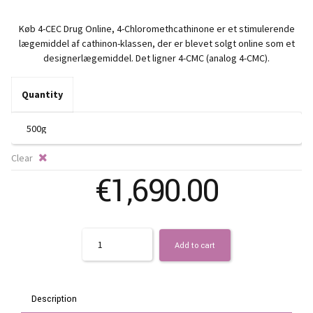
r
Køb 4-CEC Drug Online, 4-Chloromethcathinone er et stimulerende
€
lægemiddel af cathinon-klassen, der er blevet solgt online som et
designerlægemiddel. Det ligner 4-CMC (analog 4-CMC).
t
Quantity
€
Clear
€
1,690.00
Quantity
Add to cart
Description