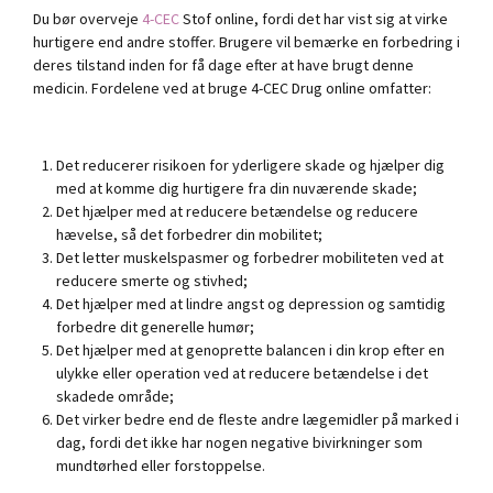
Du bør overveje
4-CEC
Stof online, fordi det har vist sig at virke
hurtigere end andre stoffer. Brugere vil bemærke en forbedring i
deres tilstand inden for få dage efter at have brugt denne
medicin. Fordelene ved at bruge 4-CEC Drug online omfatter:
Det reducerer risikoen for yderligere skade og hjælper dig
med at komme dig hurtigere fra din nuværende skade;
Det hjælper med at reducere betændelse og reducere
hævelse, så det forbedrer din mobilitet;
Det letter muskelspasmer og forbedrer mobiliteten ved at
reducere smerte og stivhed;
Det hjælper med at lindre angst og depression og samtidig
forbedre dit generelle humør;
Det hjælper med at genoprette balancen i din krop efter en
ulykke eller operation ved at reducere betændelse i det
skadede område;
Det virker bedre end de fleste andre lægemidler på marked i
dag, fordi det ikke har nogen negative bivirkninger som
mundtørhed eller forstoppelse.