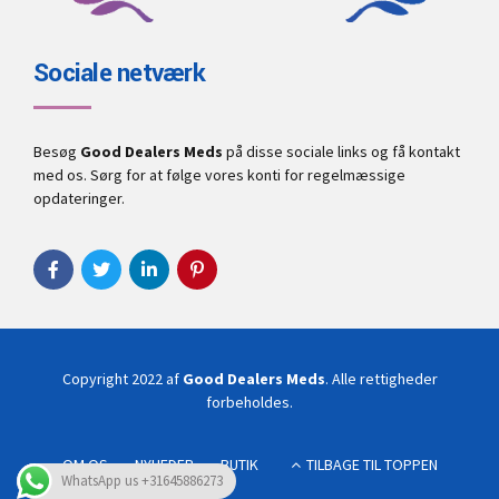
Sociale netværk
Besøg
Good Dealers Meds
på disse sociale links og få kontakt
med os. Sørg for at følge vores konti for regelmæssige
opdateringer.
Copyright 2022 af
Good Dealers Meds
. Alle rettigheder
forbeholdes.
OM OS
NYHEDER
BUTIK
TILBAGE TIL TOPPEN
WhatsApp us +31645886273