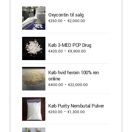
Oxycontin til salg
Price
€
250.00
–
€
2,000.00
range:
€250.00
through
Køb 3-MEO PCP Drug
€2,000.00
Price
€
420.00
–
€
9,900.00
range:
€420.00
through
Køb hvid heroin 100% ren
€9,900.00
online
Price
€
400.00
–
€
22,000.00
range:
€400.00
through
Køb Purity Nembutal Pulver
€22,000.00
Price
€
250.00
–
€
1,300.00
range:
€250.00
through