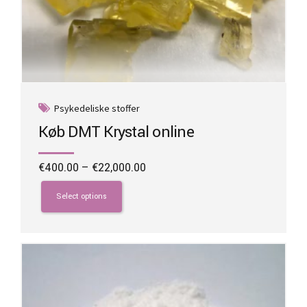
Psykedeliske stoffer
Køb DMT Krystal online
Price
€
400.00
–
€
22,000.00
range:
This
€400.00
product
Select options
through
has
€22,000.00
multiple
variants.
The
options
may
be