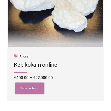
Andre
Køb kokain online
Price
€
400.00
–
€
22,000.00
range:
This
€400.00
product
Select options
through
has
€22,000.00
multiple
variants.
The