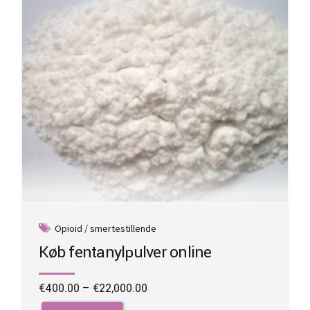
chosen
on
the
product
page
Opioid / smertestillende
Køb fentanylpulver online
Price
€
400.00
–
€
22,000.00
range:
This