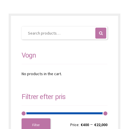
options
may
be
chosen
on
the
product
page
Vogn
No products in the cart.
Filtrer efter pris
Price:
€400
—
€22,000
Filter