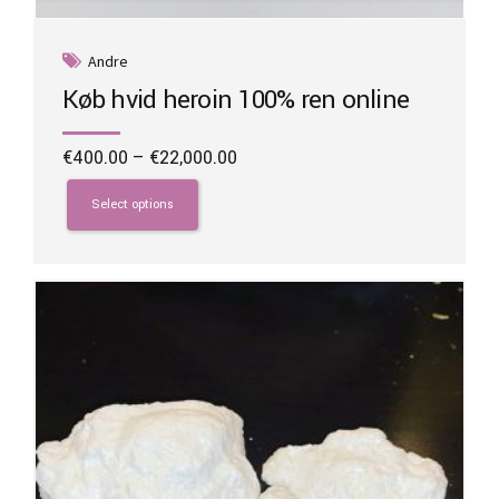
Andre
Køb hvid heroin 100% ren online
Price
€
400.00
–
€
22,000.00
range:
This
€400.00
product
Select options
through
has
€22,000.00
multiple
variants.
The
options
may
be
chosen
on
the
product
page