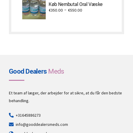
Køb Nembutal Oral Væske
€1,300.00
Price
€
350.00
–
€
550.00
range:
€350.00
through
€550.00
Good Dealers
Meds
Et team af læger, der arbejder for at sikre, at du får den bedste
behandling.
+31645886273
info@gooddealersmeds.com