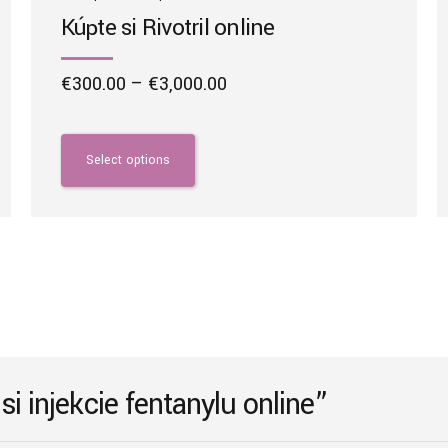
Kúpte si Rivotril online
Price
€
300.00
–
€
3,000.00
range:
This
€300.00
product
through
has
Select options
€3,000.00
multiple
variants.
The
options
may
be
chosen
on
the
si injekcie fentanylu online”
product
page