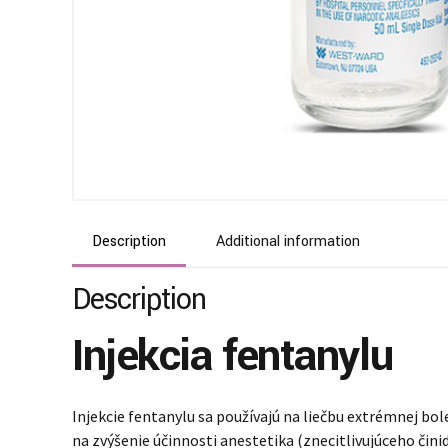
Description
Additional information
Description
Injekcia fentanylu
Injekcie fentanylu sa používajú na liečbu extrémnej bol
na zvýšenie účinnosti anestetika (znecitlivujúceho činid