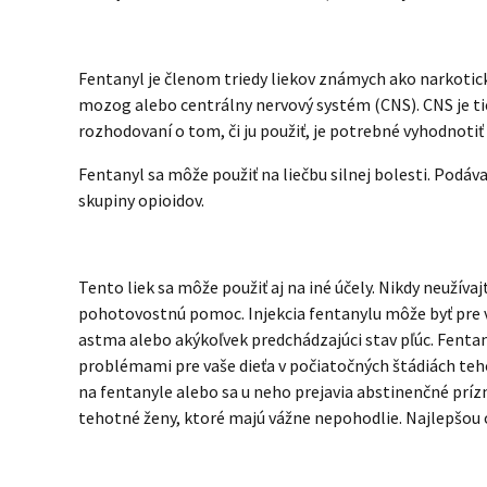
Fentanyl je členom triedy liekov známych ako narkotick
mozog alebo centrálny nervový systém (CNS). CNS je tiež
rozhodovaní o tom, či ju použiť, je potrebné vyhodnotiť
Fentanyl sa môže použiť na liečbu silnej bolesti. Podáva
skupiny opioidov.
Tento liek sa môže použiť aj na iné účely. Nikdy neužíva
pohotovostnú pomoc. Injekcia fentanylu môže byť pre vá
astma alebo akýkoľvek predchádzajúci stav pľúc. Fentany
problémami pre vaše dieťa v počiatočných štádiách teho
na fentanyle alebo sa u neho prejavia abstinenčné príz
tehotné ženy, ktoré majú vážne nepohodlie. Najlepšou o