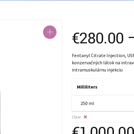
SK – Slovenčina
SL – Slovenščina
中文 (简体)
€
280.00
Fentanyl Citrate Injection, US
konzervačných látok na intra
intramuskulárnu injekciu
Milliliters
Clear
€
1,000.0