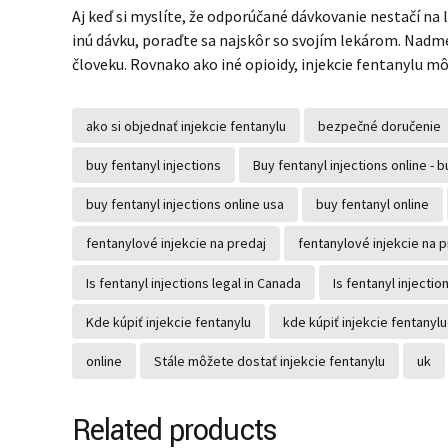
Aj keď si myslíte, že odporúčané dávkovanie nestačí na 
inú dávku, poraďte sa najskôr so svojím lekárom. Nadm
človeku. Rovnako ako iné opioidy, injekcie fentanylu m
ako si objednať injekcie fentanylu
bezpečné doručenie
buy fentanyl injections
Buy fentanyl injections online - b
buy fentanyl injections online usa
buy fentanyl online
fentanylové injekcie na predaj
fentanylové injekcie na 
Is fentanyl injections legal in Canada
Is fentanyl injectio
Kde kúpiť injekcie fentanylu
kde kúpiť injekcie fentanylu
online
Stále môžete dostať injekcie fentanylu
uk
Related products