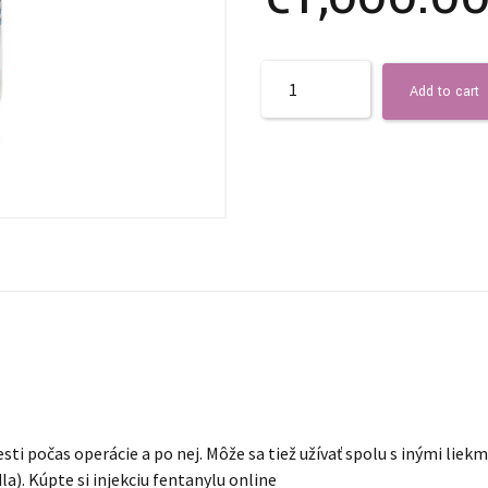
Quantity
Add to cart
esti počas operácie a po nej. Môže sa tiež užívať spolu s inými l
la). Kúpte si injekciu fentanylu online