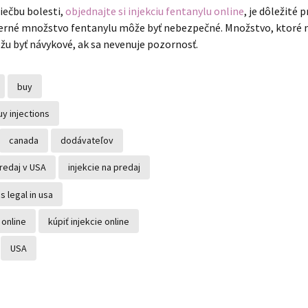
liečbu bolesti,
objednajte si injekciu fentanylu online
, je dôležité 
erné množstvo fentanylu môže byť nebezpečné. Množstvo, ktoré mô
ôžu byť návykové, ak sa nevenuje pozornosť.
buy
uy injections
canada
dodávateľov
predaj v USA
injekcie na predaj
ns legal in usa
 online
kúpiť injekcie online
USA