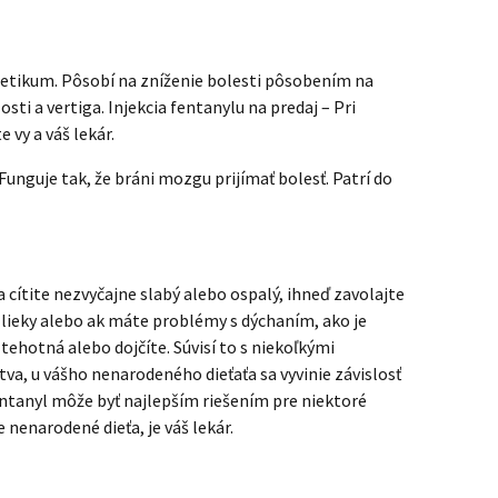
lgetikum. Pôsobí na zníženie bolesti pôsobením na
i a vertiga. Injekcia fentanylu na predaj – Pri
 vy a váš lekár.
 Funguje tak, že bráni mozgu prijímať bolesť. Patrí do
a cítite nezvyčajne slabý alebo ospalý, ihneď zavolajte
é lieky alebo ak máte problémy s dýchaním, ako je
tehotná alebo dojčíte. Súvisí to s niekoľkými
va, u vášho nenarodeného dieťaťa sa vyvinie závislosť
Fentanyl môže byť najlepším riešením pre niektoré
nenarodené dieťa, je váš lekár.