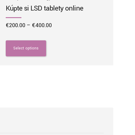
Kúpte si LSD tablety online
Price
€
200.00
–
€
400.00
range:
This
€200.00
product
through
has
Select options
€400.00
multiple
variants.
The
options
may
be
chosen
on
the
product
page