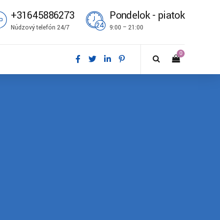
+31645886273
Pondelok - piatok
Núdzový telefón 24/7
9:00 – 21:00
0
ål