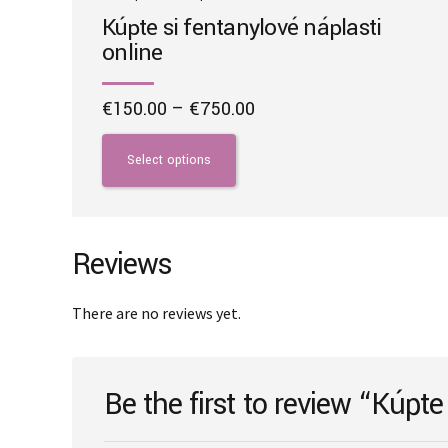
Kúpte si fentanylové náplasti
online
Price
€
150.00
–
€
750.00
range:
This
€150.00
product
Select options
through
has
€750.00
multiple
variants.
The
Reviews
options
may
There are no reviews yet.
be
chosen
on
Be the first to review “Kúpte 
the
product
page