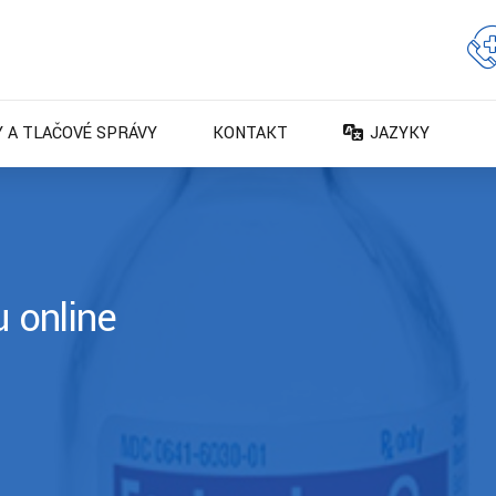
 A TLAČOVÉ SPRÁVY
KONTAKT
JAZYKY
DA – Dansk
DE – Deutsch
EN – English
ES – Español
u online
FR – Français
FI – Suomi
IT – Italiano
NO – Norsk bokm