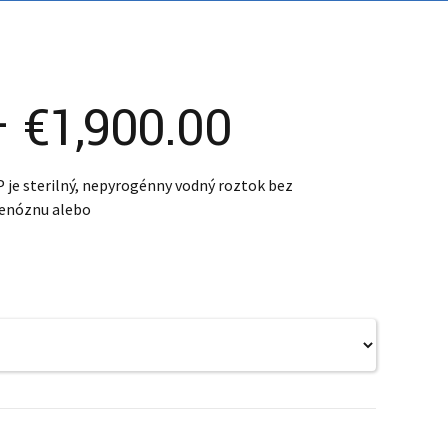
Price
–
€
1,900.00
range:
P je sterilný, nepyrogénny vodný roztok bez
venóznu alebo
€280.00
through
€1,900.00
0