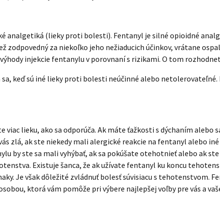
é analgetiká (lieky proti bolesti). Fentanyl je silné opioidné ana
 zodpovedný za niekoľko jeho nežiaducich účinkov, vrátane ospalost
 výhody injekcie fentanylu v porovnaní s rizikami. O tom rozhodnete
 sa, keď sú iné lieky proti bolesti neúčinné alebo netolerovateľné.
jte viac lieku, ako sa odporúča. Ak máte ťažkosti s dýchaním alebo s
s zlá, ak ste niekedy mali alergické reakcie na fentanyl alebo in
lu by ste sa mali vyhýbať, ak sa pokúšate otehotnieť alebo ak ste 
tenstva. Existuje šanca, že ak užívate fentanyl ku koncu tehotenst
naky. Je však dôležité zvládnuť bolesť súvisiacu s tehotenstvom. 
sobou, ktorá vám pomôže pri výbere najlepšej voľby pre vás a vaše 