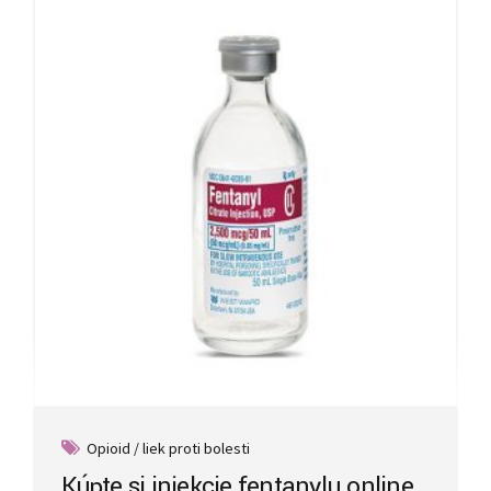
Opioid / liek proti bolesti
Kúpte si injekcie fentanylu online