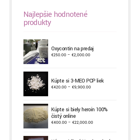
Najlepšie hodnotené
produkty
Oxycontin na predaj
Price
€
250.00
–
€
2,000.00
range:
€250.00
through
Kúpte si 3-MEO PCP liek
€2,000.00
Price
€
420.00
–
€
9,900.00
range:
€420.00
through
Kúpte si biely heroín 100%
€9,900.00
čistý online
Price
€
400.00
–
€
22,000.00
range:
€400.00