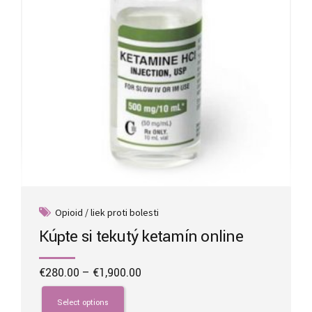
on
the
product
page
Opioid / liek proti bolesti
Kúpte si tekutý ketamín online
Price
€
280.00
–
€
1,900.00
range:
This
€280.00
product
Select options