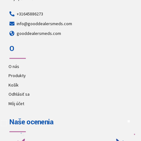
+31645886273
info@gooddealersmeds.com
gooddealersmeds.com
O
O nás
Produkty
Košík
Odhlásiť sa
Môj účet
Naše ocenenia