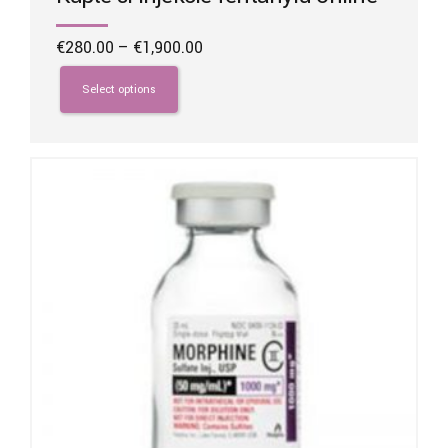
Price
€
280.00
–
€
1,900.00
range:
This
€280.00
product
Select options
through
has
€1,900.00
multiple
variants.
The
options
may
be
chosen
on
the
product
page