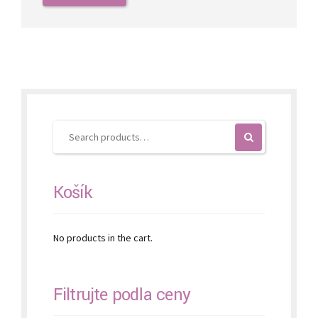
through
has
€1,900.00
multiple
variants.
The
options
may
be
chosen
on
the
product
page
Košík
No products in the cart.
Filtrujte podľa ceny