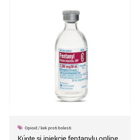
Opioid / liek proti bolesti
Kúpte si injekcie fentanylu online