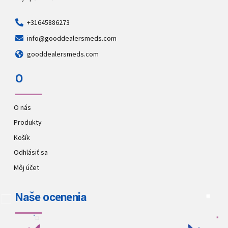
+31645886273
info@gooddealersmeds.com
gooddealersmeds.com
O
O nás
Produkty
Košík
Odhlásiť sa
Môj účet
Naše ocenenia