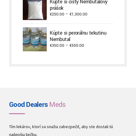
Kúpte si čistý Nembutalový
through
prášok
€22,000.00
Price
€
250.00
–
€
1,300.00
range:
€250.00
Kúpte si perorálnu tekutinu
through
Nembutal
€1,300.00
Price
€
350.00
–
€
550.00
range:
€350.00
through
€550.00
Good Dealers
Meds
Tím lekárov, ktorí sa snažia zabezpečiť, aby ste dostali tú
najlepšiu liečbu.