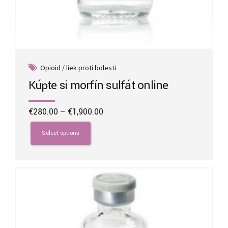
Opioid / liek proti bolesti
Kúpte si morfín sulfát online
Price
€
280.00
–
€
1,900.00
range:
This
€280.00
product
Select options
through
has
€1,900.00
multiple
variants.
The
options
may
be
chosen