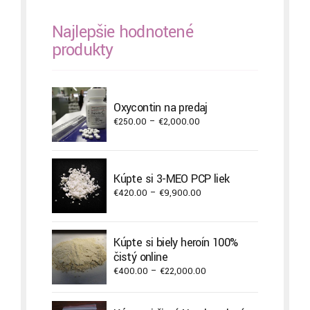
Najlepšie hodnotené
produkty
Oxycontin na predaj
Price
€
250.00
–
€
2,000.00
range:
€250.00
through
Kúpte si 3-MEO PCP liek
€2,000.00
Price
€
420.00
–
€
9,900.00
range:
€420.00
through
Kúpte si biely heroín 100%
€9,900.00
čistý online
Price
€
400.00
–
€
22,000.00
range:
€400.00