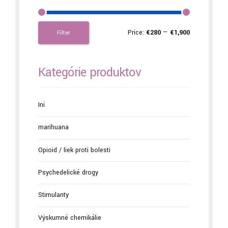
Price:
€280
—
€1,900
Filter
Kategórie produktov
Iní
marihuana
Opioid / liek proti bolesti
Psychedelické drogy
Stimulanty
Výskumné chemikálie