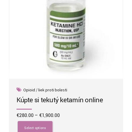
on
the
product
page
Opioid / liek proti bolesti
Kúpte si tekutý ketamín online
Price
€
280.00
–
€
1,900.00
range:
This
€280.00
product
Select options