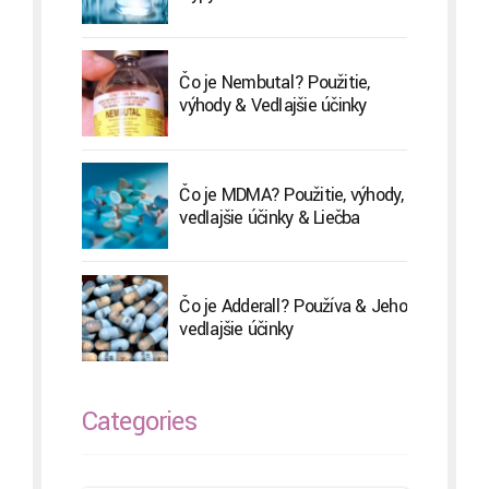
Čo je Nembutal? Použitie,
výhody & Vedľajšie účinky
Čo je MDMA? Použitie, výhody,
vedľajšie účinky & Liečba
Čo je Adderall? Používa & Jeho
vedľajšie účinky
Categories