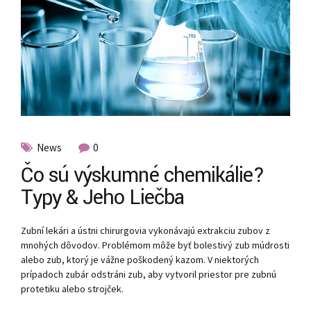
News
0
Čo sú výskumné chemikálie?
Typy & Jeho Liečba
Zubní lekári a ústni chirurgovia vykonávajú extrakciu zubov z
mnohých dôvodov. Problémom môže byť bolestivý zub múdrosti
alebo zub, ktorý je vážne poškodený kazom. V niektorých
prípadoch zubár odstráni zub, aby vytvoril priestor pre zubnú
protetiku alebo strojček.