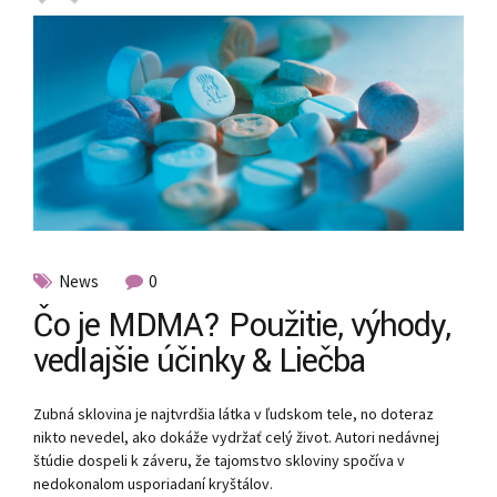
News
0
Čo je MDMA? Použitie, výhody,
vedľajšie účinky & Liečba
Zubná sklovina je najtvrdšia látka v ľudskom tele, no doteraz
nikto nevedel, ako dokáže vydržať celý život. Autori nedávnej
štúdie dospeli k záveru, že tajomstvo skloviny spočíva v
nedokonalom usporiadaní kryštálov.