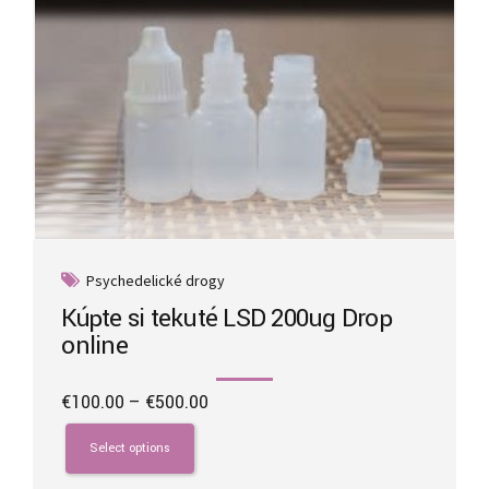
Psychedelické drogy
Kúpte si tekuté LSD 200ug Drop
online
Price
€
100.00
–
€
500.00
range:
This
€100.00
product
Select options
through
has