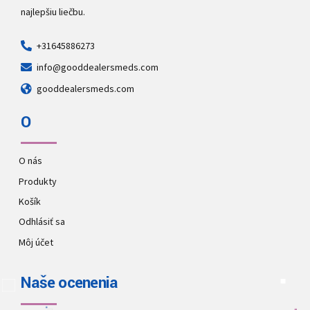
najlepšiu liečbu.
+31645886273
info@gooddealersmeds.com
gooddealersmeds.com
O
O nás
Produkty
Košík
Odhlásiť sa
Môj účet
Naše ocenenia