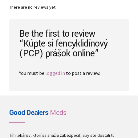
may
There are no reviews yet.
be
chosen
on
the
Be the first to review
product
“Kúpte si fencyklidínový
page
(PCP) prášok online”
You must be
logged in
to post a review.
Good Dealers
Meds
Tím lekárov, ktorí sa snažia zabezpečiť, aby ste dostali tú