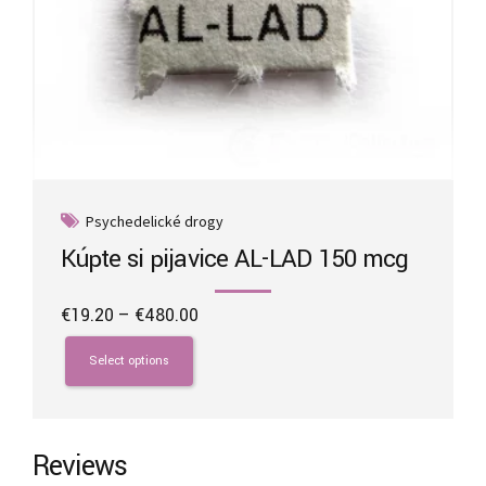
Psychedelické drogy
Kúpte si pijavice AL-LAD 150 mcg
Price
€
19.20
–
€
480.00
range:
This
€19.20
product
Select options
through
has
€480.00
multiple
variants.
The
Reviews
options