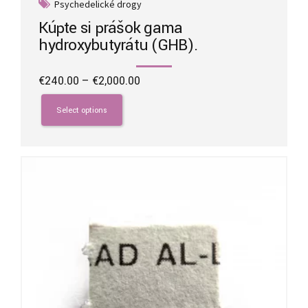
Psychedelické drogy
Kúpte si prášok gama
hydroxybutyrátu (GHB).
Price
€
240.00
–
€
2,000.00
range:
This
€240.00
product
Select options
through
has
€2,000.00
multiple
variants.
The
options
may
be
chosen
on
the
product
page