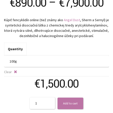
Pr
€
890.00
–
€
7,900.00
ra
Kúpiť fencyklidín online (tiež známy ako
Angel Dust
, Sherm a Sernyl) je
€
syntetická disociačná látka z chemickej triedy arylcyklohexylamínov,
ktorá vytvára silné, dlhotrvajúce disociačné, anestetické, stimulačné,
t
dezinhibičné a halucinogénne účinky pri podávaní.
€
Quantity
Clear
€
1,500.00
Quantity
Add to cart