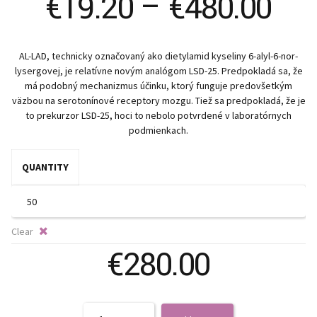
Pri
€
19.20
–
€
480.00
ran
AL-LAD, technicky označovaný ako dietylamid kyseliny 6-alyl-6-nor-
€19
lysergovej, je relatívne novým analógom LSD-25. Predpokladá sa, že
má podobný mechanizmus účinku, ktorý funguje predovšetkým
thr
väzbou na serotonínové receptory mozgu. Tiež sa predpokladá, že je
to prekurzor LSD-25, hoci to nebolo potvrdené v laboratórnych
podmienkach.
€48
QUANTITY
Clear
€
280.00
Quantity