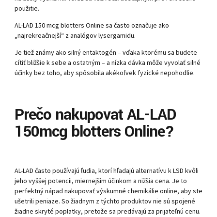
použitie.
AL-LAD 150 mcg blotters Online sa často označuje ako
„najrekreačnejší“ z analógov lysergamidu.
Je tiež známy ako silný entaktogén – vďaka ktorému sa budete
cítiť bližšie k sebe a ostatným – a nízka dávka môže vyvolať silné
účinky bez toho, aby spôsobila akékoľvek fyzické nepohodlie.
Prečo nakupovať AL-LAD
150mcg blotters Online?
AL-LAD často používajú ľudia, ktorí hľadajú alternatívu k LSD kvôli
jeho vyššej potencii, miernejším účinkom a nižšia cena. Je to
perfektný nápad nakupovať výskumné chemikálie online, aby ste
ušetrili peniaze. So žiadnym z týchto produktov nie sú spojené
žiadne skryté poplatky, pretože sa predávajú za prijateľnú cenu.