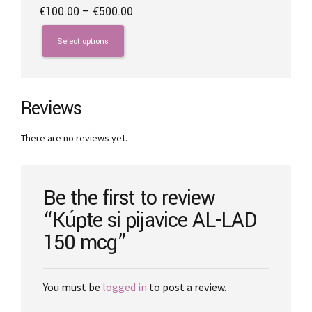
Price
€
100.00
–
€
500.00
range:
This
€100.00
product
Select options
through
has
€500.00
multiple
variants.
The
Reviews
options
may
There are no reviews yet.
be
chosen
on
the
Be the first to review
product
“Kúpte si pijavice AL-LAD
page
150 mcg”
You must be
logged in
to post a review.