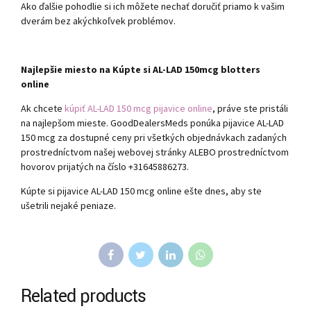
Ako ďalšie pohodlie si ich môžete nechať doručiť priamo k vašim
dverám bez akýchkoľvek problémov.
Najlepšie miesto na Kúpte si AL-LAD 150mcg blotters
online
Ak chcete
kúpiť AL-LAD 150 mcg pijavice online
, práve ste pristáli
na najlepšom mieste. GoodDealersMeds ponúka pijavice AL-LAD
150 mcg za dostupné ceny pri všetkých objednávkach zadaných
prostredníctvom našej webovej stránky ALEBO prostredníctvom
hovorov prijatých na číslo +31645886273.
Kúpte si pijavice AL-LAD 150 mcg online ešte dnes, aby ste
ušetrili nejaké peniaze.
Related products