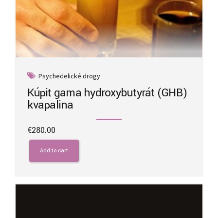
Psychedelické drogy
Kúpiť gama hydroxybutyrát (GHB)
kvapalina
€
280.00
Add to cart