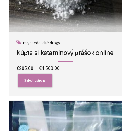
Psychedelické drogy
Kúpte si ketamínový prášok online
Price
€
205.00
–
€
4,500.00
range:
This
€205.00
product
Select options
through
has
€4,500.00
multiple
variants.
The
options
may
be
chosen