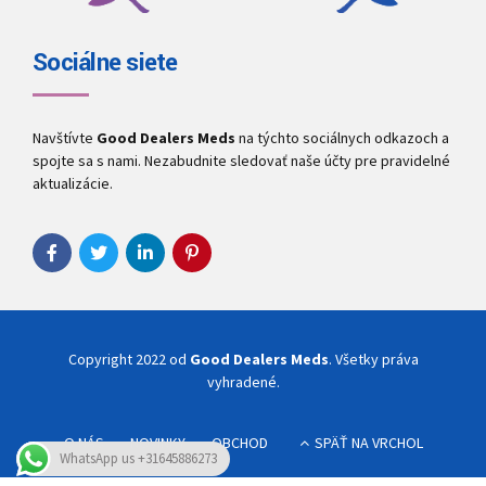
Sociálne siete
Navštívte
Good Dealers Meds
na týchto sociálnych odkazoch a
spojte sa s nami. Nezabudnite sledovať naše účty pre pravidelné
aktualizácie.
Copyright 2022 od
Good Dealers Meds
. Všetky práva
vyhradené.
O NÁS
NOVINKY
OBCHOD
SPÄŤ NA VRCHOL
WhatsApp us +31645886273