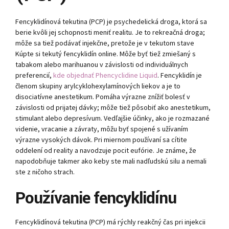
Fencyklidínová tekutina (PCP) je psychedelická droga, ktorá sa
berie kvôli jej schopnosti meniť realitu. Je to rekreačná droga;
môže sa tiež podávať injekčne, pretože je v tekutom stave
Kúpte si tekutý fencyklidín online. Môže byť tiež zmiešaný s
tabakom alebo marihuanou v závislosti od individuálnych
preferencií,
kde objednať Phencyclidine Liquid
. Fencyklidín je
členom skupiny arylcyklohexylamínových liekov a je to
disociatívne anestetikum. Pomáha výrazne znížiť bolesť v
závislosti od prijatej dávky; môže tiež pôsobiť ako anestetikum,
stimulant alebo depresívum. Vedľajšie účinky, ako je rozmazané
videnie, vracanie a závraty, môžu byť spojené s užívaním
výrazne vysokých dávok. Pri miernom používaní sa cítite
oddelení od reality a navodzuje pocit eufórie. Je známe, že
napodobňuje takmer ako keby ste mali nadľudskú silu a nemali
ste z ničoho strach.
Používanie fencyklidínu
Fencyklidínová tekutina (PCP) má rýchly reakčný čas pri injekcii