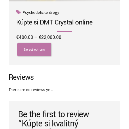
Psychedelické drogy
Kúpte si DMT Crystal online
Price
€
400.00
–
€
22,000.00
range:
This
€400.00
product
Select options
through
has
€22,000.00
multiple
variants.
The
Reviews
options
may
There are no reviews yet.
be
chosen
on
the
Be the first to review
product
“Kúpte si kvalitný
page