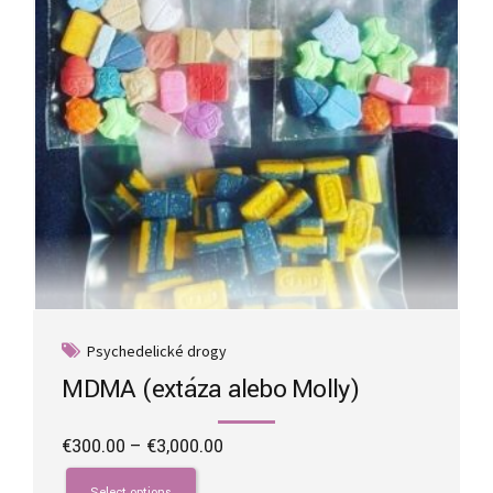
on
the
product
page
Psychedelické drogy
MDMA (extáza alebo Molly)
Price
€
300.00
–
€
3,000.00
range:
This
€300.00
product
Select options