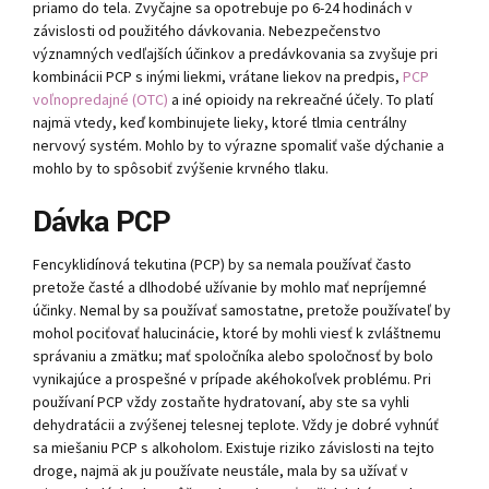
priamo do tela. Zvyčajne sa opotrebuje po 6-24 hodinách v
závislosti od použitého dávkovania. Nebezpečenstvo
významných vedľajších účinkov a predávkovania sa zvyšuje pri
kombinácii PCP s inými liekmi, vrátane liekov na predpis,
PCP
voľnopredajné (OTC)
a iné opioidy na rekreačné účely. To platí
najmä vtedy, keď kombinujete lieky, ktoré tlmia centrálny
nervový systém. Mohlo by to výrazne spomaliť vaše dýchanie a
mohlo by to spôsobiť zvýšenie krvného tlaku.
Dávka PCP
Fencyklidínová tekutina (PCP) by sa nemala používať často
pretože časté a dlhodobé užívanie by mohlo mať nepríjemné
účinky. Nemal by sa používať samostatne, pretože používateľ by
mohol pociťovať halucinácie, ktoré by mohli viesť k zvláštnemu
správaniu a zmätku; mať spoločníka alebo spoločnosť by bolo
vynikajúce a prospešné v prípade akéhokoľvek problému. Pri
používaní PCP vždy zostaňte hydratovaní, aby ste sa vyhli
dehydratácii a zvýšenej telesnej teplote. Vždy je dobré vyhnúť
sa miešaniu PCP s alkoholom. Existuje riziko závislosti na tejto
droge, najmä ak ju používate neustále, mala by sa užívať v