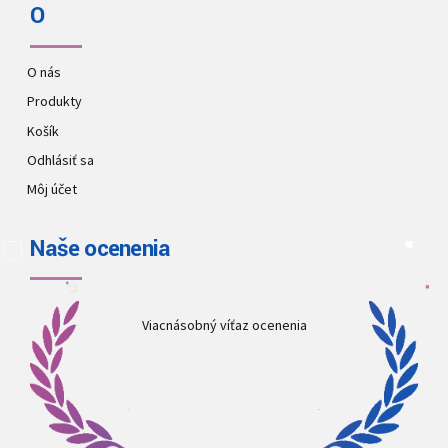
O
O nás
Produkty
Košík
Odhlásiť sa
Môj účet
Naše ocenenia
Viacnásobný víťaz ocenenia